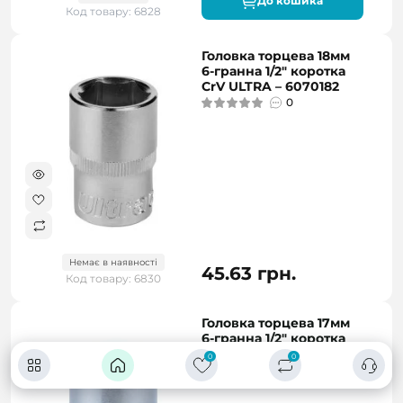
До кошика
Код товару: 6828
Головка торцева 18мм
6-гранна 1/2" коротка
CrV ULTRA – 6070182
0
Немає в наявності
45.63 грн.
Код товару: 6830
Головка торцева 17мм
6-гранна 1/2" коротка
CrV ULTRA – 6070172
0
0
0