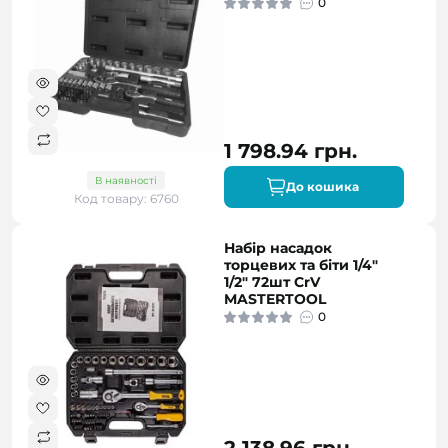
0
1 798.94 грн.
В наявності
До кошика
Код товару: 6760
Набір насадок
торцевих та біти 1/4"
1/2" 72шт CrV
MASTERTOOL
0