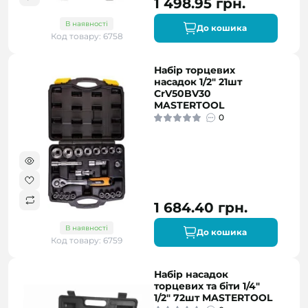
1 498.95 грн.
В наявності
До кошика
Код товару: 6758
Набір торцевих
насадок 1/2" 21шт
CrV50BV30
MASTERTOOL
0
1 684.40 грн.
В наявності
До кошика
Код товару: 6759
Набір насадок
торцевих та біти 1/4"
1/2" 72шт MASTERTOOL