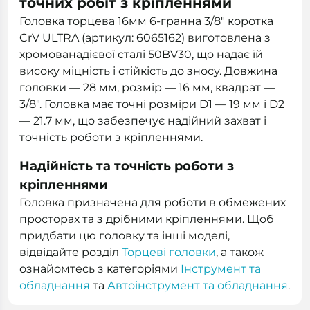
точних робіт з кріпленнями
Головка торцева 16мм 6-гранна 3/8" коротка
CrV ULTRA (артикул: 6065162) виготовлена з
хромованадієвої сталі 50BV30, що надає їй
високу міцність і стійкість до зносу. Довжина
головки — 28 мм, розмір — 16 мм, квадрат —
3/8". Головка має точні розміри D1 — 19 мм і D2
— 21.7 мм, що забезпечує надійний захват і
точність роботи з кріпленнями.
Надійність та точність роботи з
кріпленнями
Головка призначена для роботи в обмежених
просторах та з дрібними кріпленнями. Щоб
придбати цю головку та інші моделі,
відвідайте розділ
Торцеві головки
, а також
ознайомтесь з категоріями
Інструмент та
обладнання
та
Автоінструмент та обладнання
.