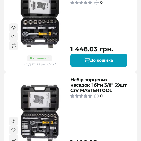
0
1 448.03 грн.
В наявності
До кошика
Код товару: 6757
Набір торцевих
насадок і біти 3/8" 39шт
CrV MASTERTOOL
0