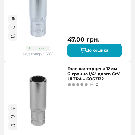
47.00 грн.
В наявності
До кошика
Код товару: 6818
Головка торцева 12мм
6-гранна 1/4" довга CrV
ULTRA – 6062122
0