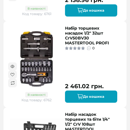
2 138.96 грн.
В наявності
До кошика
Код товару: 6761
Набір торцевих
насадок 1/2" 32шт
CrV50BV30
MASTERTOOL PROFI
0
2 461.02 грн.
В наявності
До кошика
Код товару: 6762
Набір насадок
торцевих та біти 1/4"
1/2" CrV 108шт
MASTERTOOL