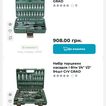
GRAD
0
908.00 грн.
В наявності
До кошика
Код товару: 6745
Набір торцевих
насадок і біти 1/4" 1/2"
94шт CrV GRAD
0