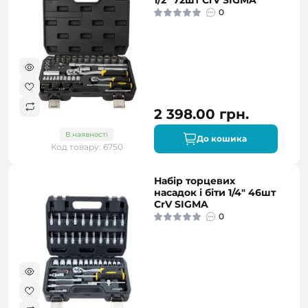
1/2" 72шт CrV SIGMA
0
2 398.00 грн.
В наявності
До кошика
Код товару: 6750
Набір торцевих
насадок і біти 1/4" 46шт
CrV SIGMA
0