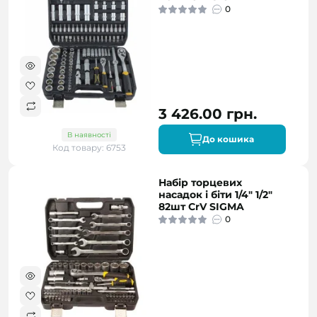
0
3 426.00 грн.
В наявності
До кошика
Код товару: 6753
Набір торцевих
насадок і біти 1/4" 1/2"
82шт CrV SIGMA
0