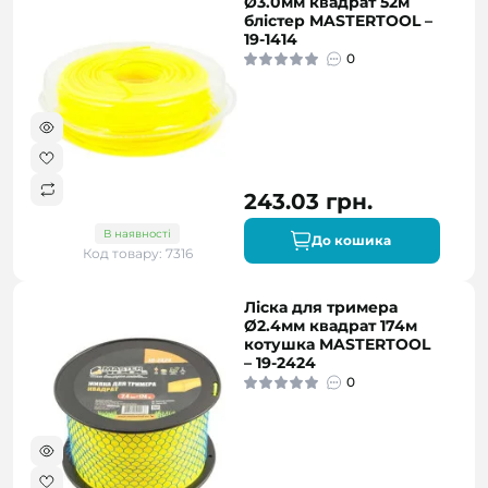
Ø3.0мм квадрат 52м
блістер MASTERTOOL –
19-1414
0
243.03 грн.
В наявності
До кошика
Код товару: 7316
Ліска для тримера
Ø2.4мм квадрат 174м
котушка MASTERTOOL
– 19-2424
0