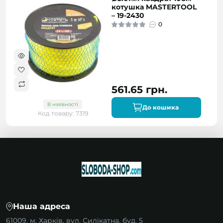
котушка MASTERTOOL
– 19-2430
0
561.65 грн.
В наявності
До кошика
Код товару: 7319
Наша адреса
61009, м. Харків, вул. Силікатна, буд. 5