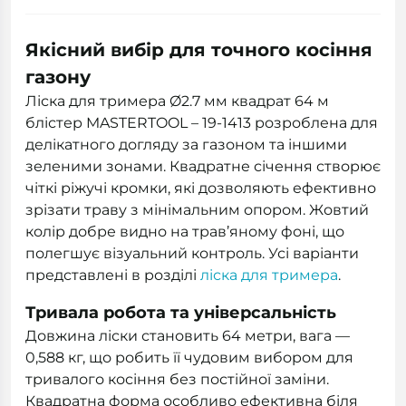
Якісний вибір для точного косіння
газону
Ліска для тримера Ø2.7 мм квадрат 64 м
блістер MASTERTOOL – 19-1413 розроблена для
делікатного догляду за газоном та іншими
зеленими зонами. Квадратне січення створює
чіткі ріжучі кромки, які дозволяють ефективно
зрізати траву з мінімальним опором. Жовтий
колір добре видно на трав’яному фоні, що
полегшує візуальний контроль. Усі варіанти
представлені в розділі
ліска для тримера
.
Тривала робота та універсальність
Довжина ліски становить 64 метри, вага —
0,588 кг, що робить її чудовим вибором для
тривалого косіння без постійної заміни.
Квадратна форма особливо ефективна біля