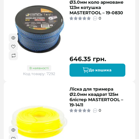
Ø3.0мм коло армоване
123м котушка
MASTERTOOL – 19-0830
0
646.35 грн.
В наявності
До кошика
Код товару: 7292
Ліска для тримера
Ø2.0мм квадрат 125м
блістер MASTERTOOL –
19-1411
0