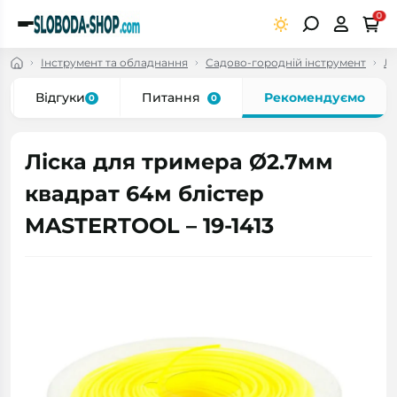
0
Інструмент та обладнання
Садово-городній інструмент
Лі
Відгуки
Питання
Рекомендуємо
0
0
Ліска для тримера Ø2.7мм
квадрат 64м блістер
MASTERTOOL – 19-1413