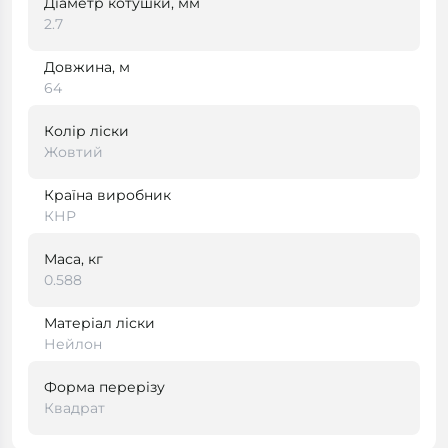
Діаметр котушки, мм
2.7
Довжина, м
64
Колір ліски
Жовтий
Країна виробник
КНР
Маса, кг
0.588
Матеріал ліски
Нейлон
Форма перерізу
Квадрат