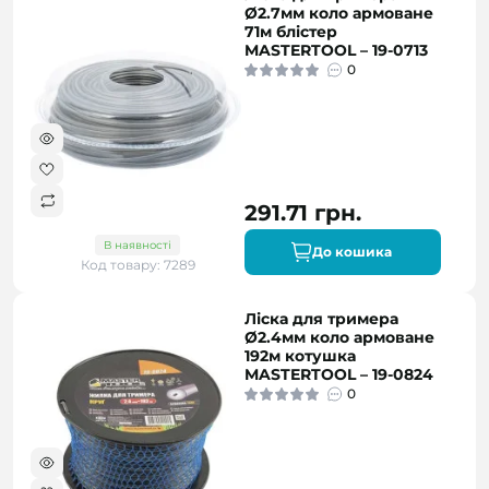
Ø2.7мм коло армоване
71м блістер
MASTERTOOL – 19-0713
0
291.71 грн.
В наявності
До кошика
Код товару: 7289
Ліска для тримера
Ø2.4мм коло армоване
192м котушка
MASTERTOOL – 19-0824
0