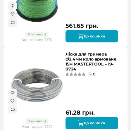
561.65 грн.
В наявності
До кошика
Код товару: 7270
Ліска для тримера
Ø2.4мм коло армоване
15м MASTERTOOL – 19-
0724
0
61.28 грн.
В наявності
До кошика
Код товару: 7271