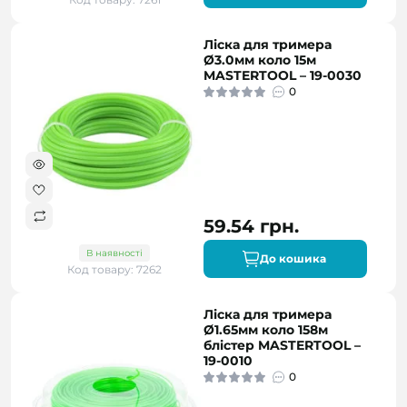
Ліска для тримера
Ø3.0мм коло 15м
MASTERTOOL – 19-0030
0
59.54 грн.
В наявності
До кошика
Код товару: 7262
Ліска для тримера
Ø1.65мм коло 158м
блістер MASTERTOOL –
19-0010
0