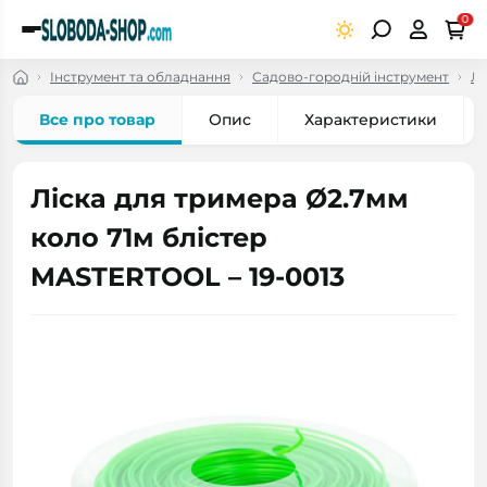
0
Інструмент та обладнання
Садово-городній інструмент
Лі
Все про товар
Опис
Характеристики
Ліска для тримера Ø2.7мм
коло 71м блістер
MASTERTOOL – 19-0013