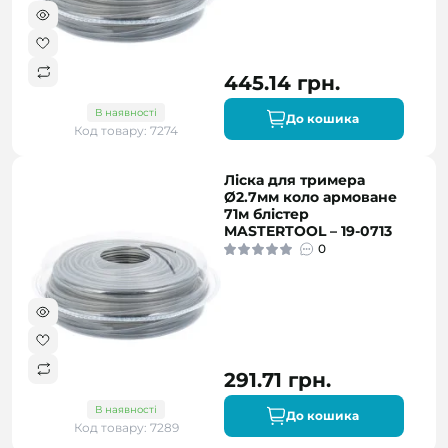
445.14 грн.
В наявності
До кошика
Код товару: 7274
Ліска для тримера
Ø2.7мм коло армоване
71м блістер
MASTERTOOL – 19-0713
0
291.71 грн.
В наявності
До кошика
Код товару: 7289