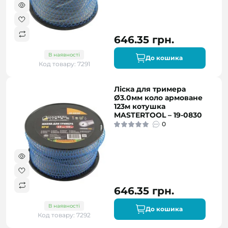
646.35 грн.
В наявності
До кошика
Код товару: 7291
Ліска для тримера
Ø3.0мм коло армоване
123м котушка
MASTERTOOL – 19-0830
0
646.35 грн.
В наявності
До кошика
Код товару: 7292