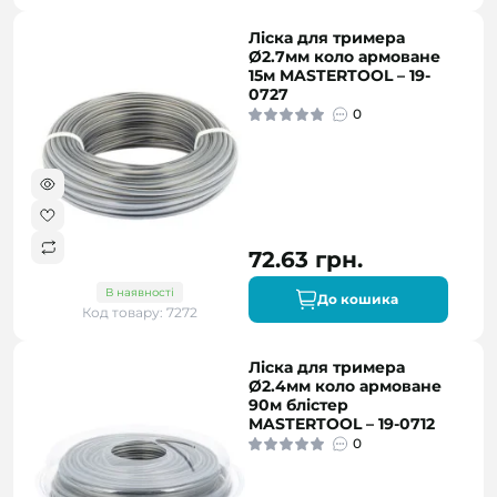
Ліска для тримера
Ø2.7мм коло армоване
15м MASTERTOOL – 19-
0727
0
72.63 грн.
В наявності
До кошика
Код товару: 7272
Ліска для тримера
Ø2.4мм коло армоване
90м блістер
MASTERTOOL – 19-0712
0