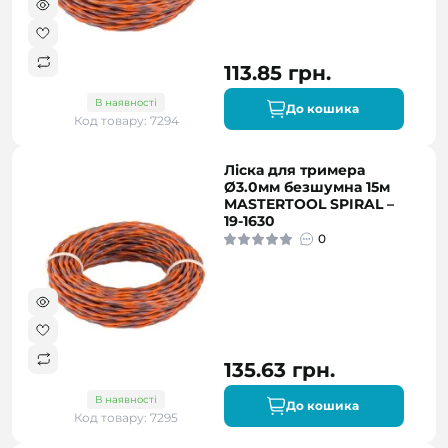
113.85 грн.
В наявності
До кошика
Код товару: 7294
Ліска для тримера
Ø3.0мм безшумна 15м
MASTERTOOL SPIRAL –
19-1630
0
135.63 грн.
В наявності
До кошика
Код товару: 7295