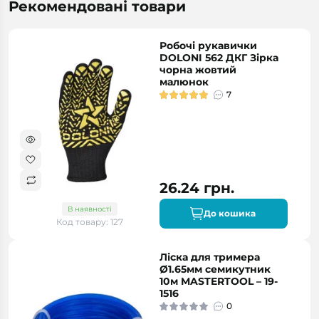
Рекомендовані товари
Робочі рукавички
DOLONI 562 ДКГ Зірка
чорна жовтий
малюнок
7
26.24 грн.
В наявності
До кошика
Код товару: 127
Ліска для тримера
Ø1.65мм семикутник
10м MASTERTOOL – 19-
1516
0