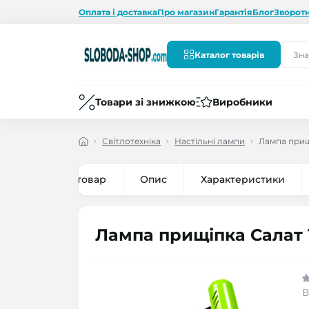
Оплата і доставка
Про магазин
Гарантія
Блог
Зворотн
Каталог товарів
Товари зі знижкою
Виробники
Світлотехніка
Настільні лампи
Лампа прищ
Все про товар
Опис
Характеристики
Лампа прищіпка Салат
В