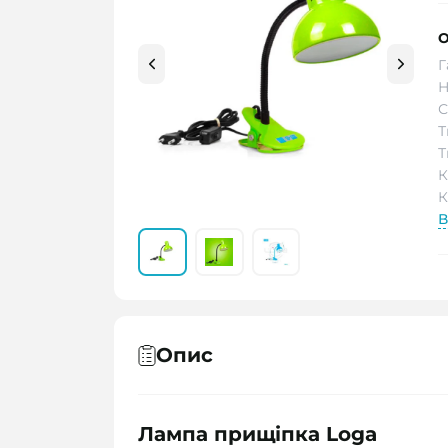
О
Г
Н
С
Т
Т
К
К
В
Опис
Лампа прищіпка Loga