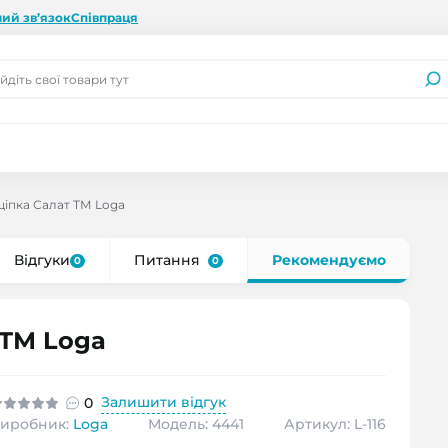
ий зв’язок
Співпраця
іпка Салат ТМ Loga
Відгуки
Питання
Рекомендуємо
0
0
 ТМ Loga
Залишити відгук
0
иробник:
Loga
Модель: 4441
Артикул: L-116