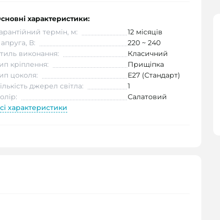
сновні характеристики:
арантійний термін, м:
12 місяців
апруга, В:
220 ~ 240
тиль виконання:
Класичний
ип кріплення:
Прищіпка
ип цоколя:
E27 (Стандарт)
ількість джерел світла:
1
олір:
Салатовий
сі характеристики