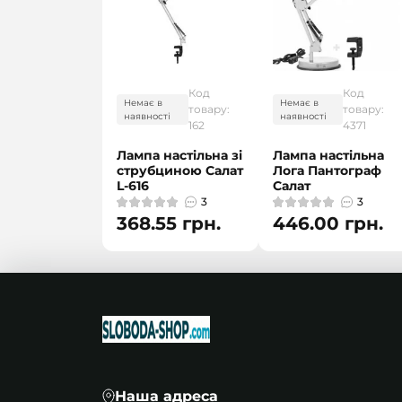
Код
Код
Немає в
Немає в
товару:
товару:
наявності
наявності
162
4371
Лампа настільна зі
Лампа настільна
струбциною Салат
Лога Пантограф
L-616
Салат
3
3
368.55 грн.
446.00 грн.
Наша адреса