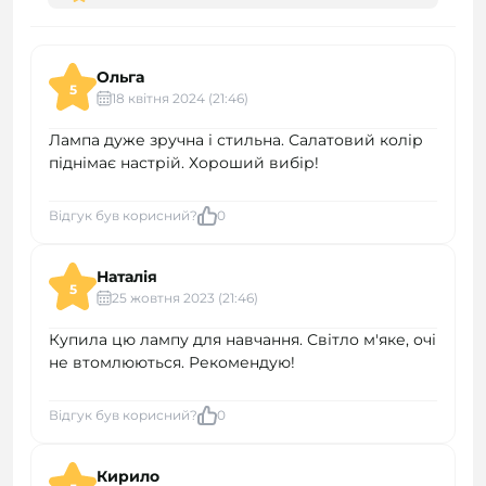
Ольга
5
18 квітня 2024 (21:46)
Лампа дуже зручна і стильна. Салатовий колір
піднімає настрій. Хороший вибір!
Відгук був корисний?
0
Наталія
5
25 жовтня 2023 (21:46)
Купила цю лампу для навчання. Світло м'яке, очі
не втомлюються. Рекомендую!
Відгук був корисний?
0
Кирило