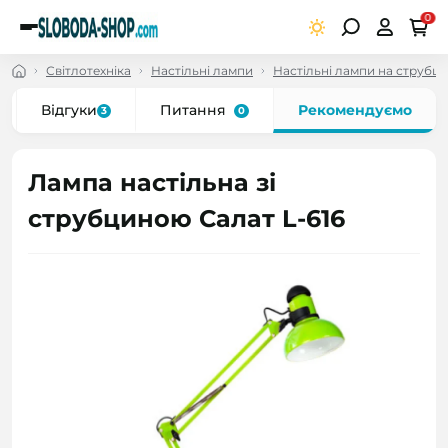
0
Світлотехніка
Настільні лампи
Настільні лампи на струбцін
Відгуки
Питання
Рекомендуємо
3
0
Лампа настільна зі
струбциною Салат L-616