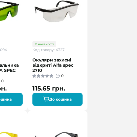
В наявності
5094
Код товару: 4327
Окуляри захисні
альника
відкриті Alfa spec
FA SPEC
2710
0
0
рн.
115.65 грн.
ошика
До кошика