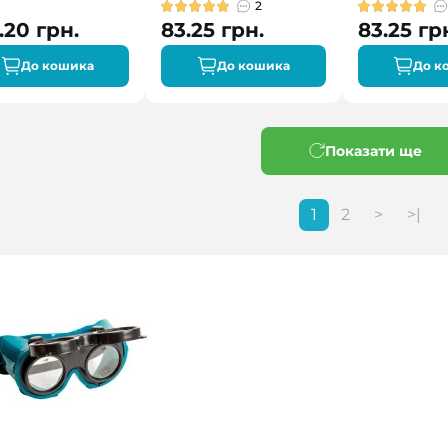
2
.20 грн.
83.25 грн.
83.25 гр
До кошика
До кошика
До к
Показати ще
1
2
>
>|