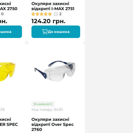
хисні
Окуляри захисні
MAX 2750
відкриті I-MAX 2751
0
2
рн.
124.20 грн.
ошика
До кошика
В наявності
329
Код товару: 6430
хисні
Окуляри захисні
VER SPEC
відкриті Over Spec
2760