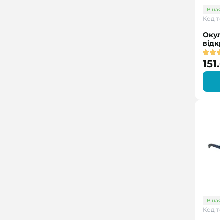
В на
Код т
Окул
відк
151
В на
Код т