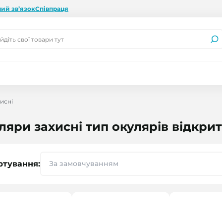
ий зв’язок
Співпраця
исні
ляри захисні тип окулярів відкрит
ртування: