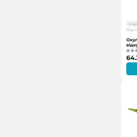
В на
Код т
Окул
відк
64.