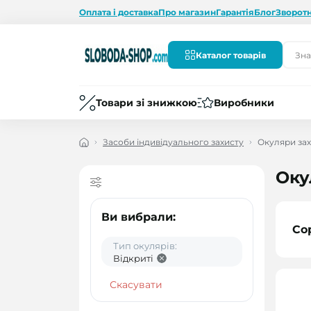
Оплата і доставка
Про магазин
Гарантія
Блог
Зворотн
Каталог товарів
Товари зі знижкою
Виробники
Засоби індивідуального захисту
Окуляри зах
Оку
Ви вибрали:
Со
Тип окулярів:
Відкриті
Скасувати