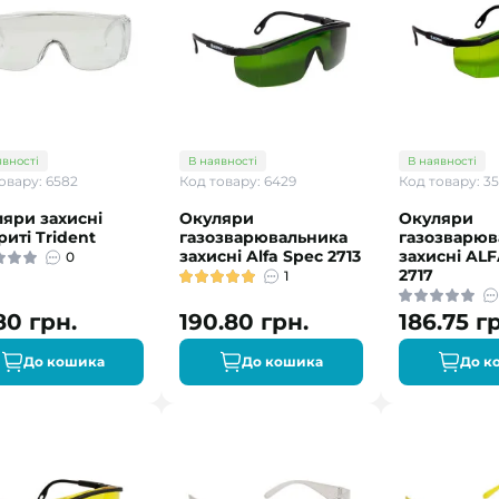
явності
В наявності
В наявності
овару: 6582
Код товару: 6429
Код товару: 3
яри захисні
Окуляри
Окуляри
риті Trident
газозварювальника
газозварюв
захисні Alfa Spec 2713
захисні AL
0
2717
1
80 грн.
190.80 грн.
186.75 г
До кошика
До кошика
До к