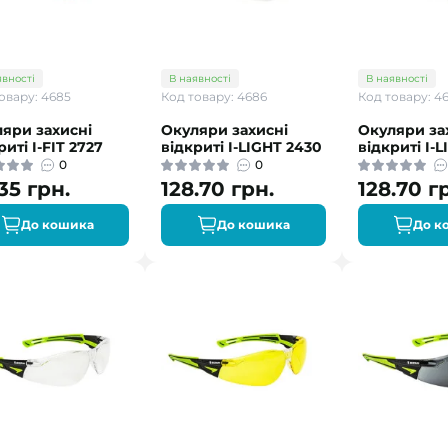
явності
В наявності
В наявності
овару: 4685
Код товару: 4686
Код товару: 4
яри захисні
Окуляри захисні
Окуляри за
риті I-FIT 2727
відкриті I-LIGHT 2430
відкриті I-L
0
0
35 грн.
128.70 грн.
128.70 г
До кошика
До кошика
До к