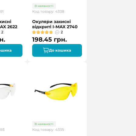
В наявності
91
Код товару: 4338
хисні
Окуляри захисні
MAX 2622
відкриті I-MAX 2740
2
2
н.
198.45 грн.
ошика
До кошика
В наявності
693
Код товару: 4335