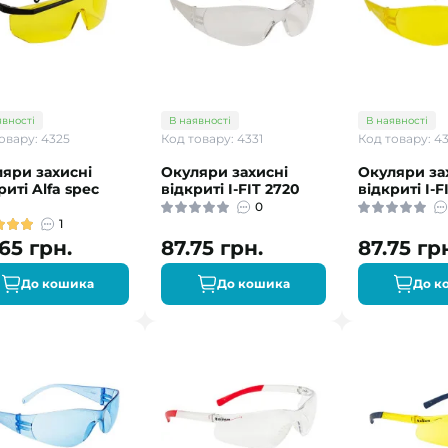
явності
В наявності
В наявності
овару: 4325
Код товару: 4331
Код товару: 4
яри захисні
Окуляри захисні
Окуляри за
риті Alfa spec
відкриті I-FIT 2720
відкриті I-F
0
1
.65 грн.
87.75 грн.
87.75 гр
До кошика
До кошика
До к