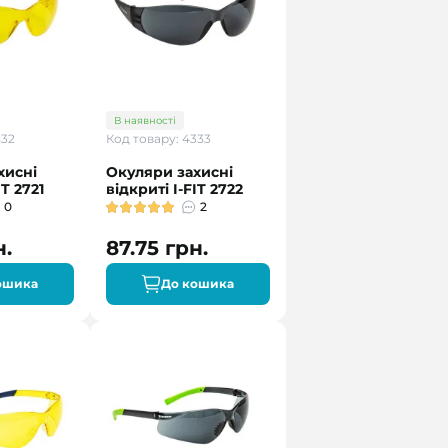
В наявності
332
Код товару: 4333
хисні
Окуляри захисні
IT 2721
відкриті I-FIT 2722
0
2
н.
87.75 грн.
ошика
До кошика