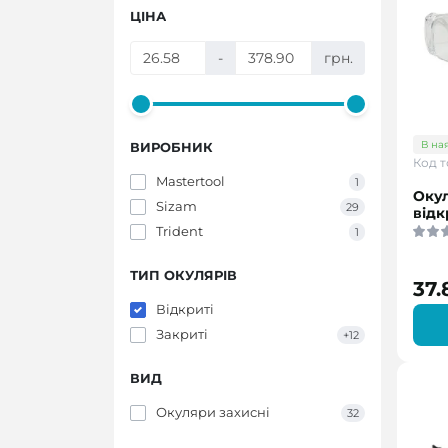
ЦІНА
-
грн.
В на
ВИРОБНИК
Код т
Mastertool
1
Окул
Sizam
29
відк
Trident
1
ТИП ОКУЛЯРІВ
37.
Відкриті
Закриті
+12
ВИД
Окуляри захисні
32