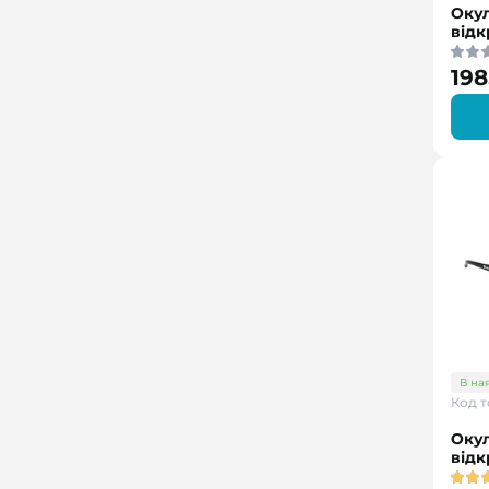
Окул
відк
198
В на
Код т
Окул
відк