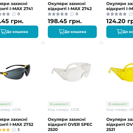
яри захисні
Окуляри захисні
Окуляри за
риті I-MAX 2741
відкриті I-MAX 2742
відкриті I-
0
0
.45 грн.
198.45 грн.
124.20 г
До кошика
До кошика
До к
явності
В наявності
В наявності
овару: 4336
Код товару: 4328
Код товару: 4
яри захисні
Окуляри захисні
Окуляри за
риті I-MAX 2752
відкриті OVER SPEC
відкриті O
2520
2521
3