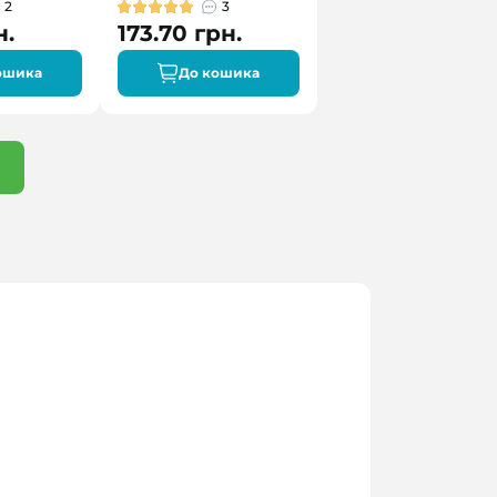
2
3
н.
173.70 грн.
ошика
До кошика