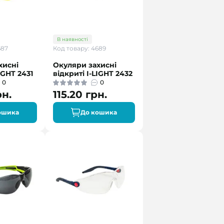
В наявності
687
Код товару: 4689
хисні
Окуляри захисні
IGHT 2431
відкриті I-LIGHT 2432
0
0
рн.
115.20 грн.
ошика
До кошика