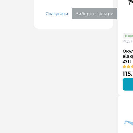
Скасувати
Виберіть фільтри
В на
Код т
Окул
відк
2711
115