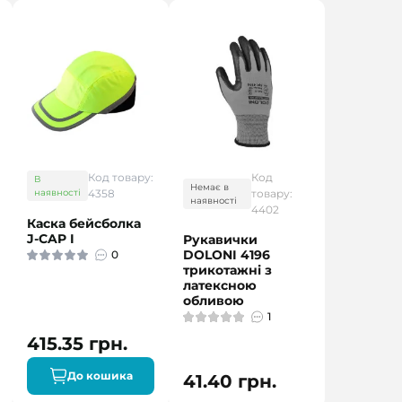
Код товару:
Код
В
Немає в
наявності
4358
товару:
наявності
4402
Каска бейсболка
J-CAP I
Рукавички
DOLONI 4196
0
трикотажні з
латексною
обливою
1
415.35 грн.
До кошика
41.40 грн.