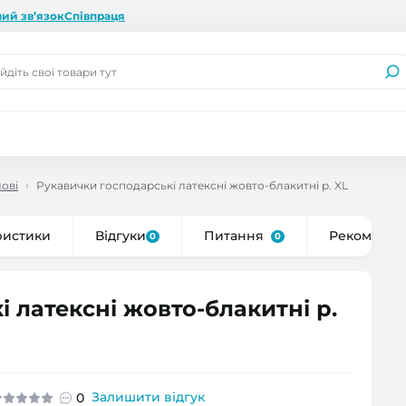
ий зв’язок
Співпраця
лові
Рукавички господарські латексні жовто-блакитні р. XL
ристики
Відгуки
Питання
Рекоменду
0
0
 латексні жовто-блакитні р.
Залишити відгук
0