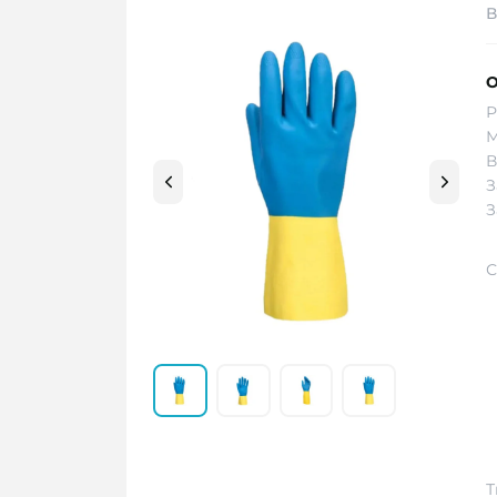
В
О
Р
М
В
З
З
С
Т