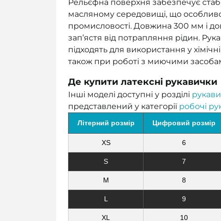
Рельєфна поверхня забезпечує стабі
масляному середовищі, що особливо 
промисловості. Довжина 300 мм і до
зап’ястя від потрапляння рідин. Рука
підходять для використання у хімічні
також при роботі з миючими засоба
Де купити латексні рукавички
Інші моделі доступні у розділі
рукави
представлений у категорії
робочі ру
Літерний розмір
Цифровий розмір
XS
6
S
7
M
8
L
9
XL
10