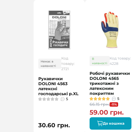
Код
Код товару:
В
Немає в
товару:
наявності
4228
наявності
2721
Робочі рукавички
DOLONI 4565
Рукавички
трикотажні з
DOLONI 4563
латексним
латексні
покриттям
господарські р.XL
5
5
66.15 грн.
-11%
59.00 грн.
До кошика
30.60 грн.