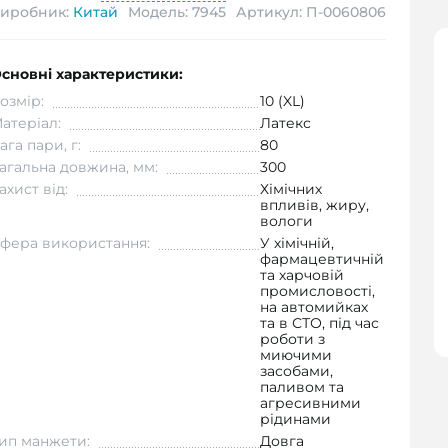
иробник:
Китай
Модель: 7945
Артикул: П-0060806
сновні характеристики:
озмір:
10 (XL)
атеріал:
Латекс
ага пари, г:
80
агальна довжина, мм:
300
ахист від:
Хімічних
впливів, жиру,
вологи
фера використання:
У хімічній,
фармацевтичній
та харчовій
промисловості,
на автомийках
та в СТО, під час
роботи з
миючими
засобами,
паливом та
агресивними
рідинами
ип манжети:
Довга