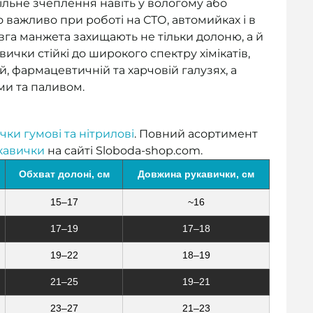
льне зчеплення навіть у вологому або
важливо при роботі на СТО, автомийках і в
вга манжета захищають не тільки долоню, а й
вички стійкі до широкого спектру хімікатів,
й, фармацевтичній та харчовій галузях, а
ми та паливом.
чки гумові та нітрилові
. Повний асортимент
кавички
на сайті Sloboda-shop.com.
Обхват долоні, см
Довжина рукавички, см
15–17
~16
17–19
17–18
19–22
18–19
21–25
19–21
23–27
21–23