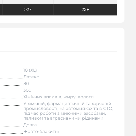
>27
23+
10 (XL)
Латекс
80
300
Хімічних впливів, жиру, вологи
У хімічній, фармацевтичній та харчовій
промисловості, на автомийках та в СТО,
під час роботи з миючими засобами,
паливом та агресивними рідинами
Довга
Жовто-блакитні