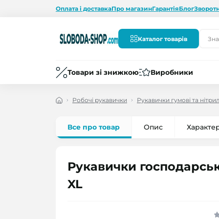
Оплата і доставка
Про магазин
Гарантія
Блог
Зворотн
Каталог товарів
Товари зі знижкою
Виробники
Робочі рукавички
Рукавички гумові та нітри
Все про товар
Опис
Характе
Рукавички господарські
XL