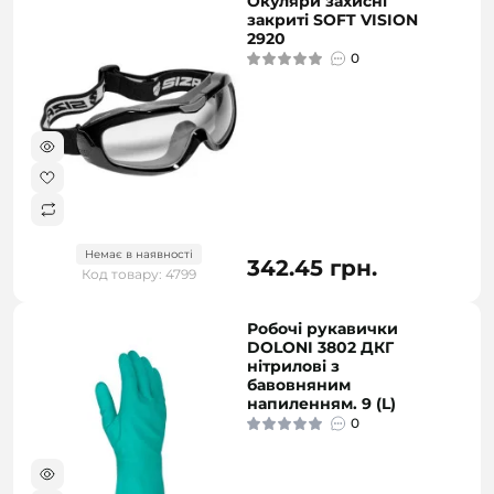
Окуляри захисні
закриті SOFT VISION
2920
0
Немає в наявності
342.45 грн.
Код товару: 4799
Робочі рукавички
DOLONI 3802 ДКГ
нітрилові з
бавовняним
напиленням. 9 (L)
0