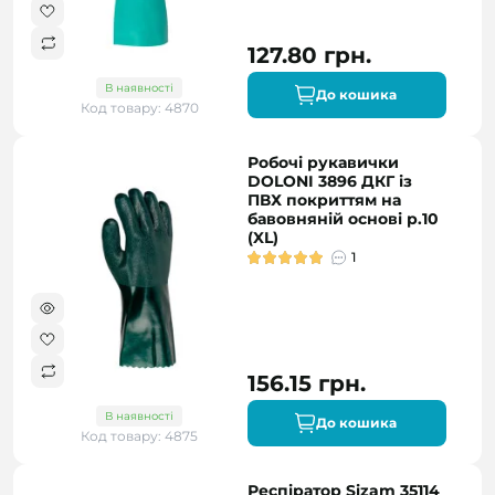
127.80 грн.
В наявності
До кошика
Код товару: 4870
Робочі рукавички
DOLONI 3896 ДКГ із
ПВХ покриттям на
бавовняній основі р.10
(XL)
1
156.15 грн.
В наявності
До кошика
Код товару: 4875
Респіратор Sizam 35114