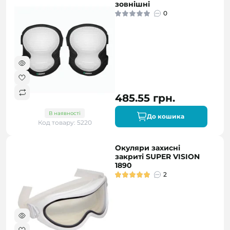
зовнішні
0
485.55 грн.
В наявності
До кошика
Код товару: 5220
Окуляри захисні
закриті SUPER VISION
1890
2