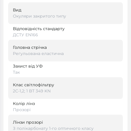
Вид
Окуляри закритого типу
Відповідність стандарту
ДСТУ EN166
Головна стрічка
Регульована еластична
Захист від УФ
Так
Клас світлофільтру
2C-1,2; 1 BT 349 KN
Колір лінз
Прозорі
Лінзи прозорі
З полікарбонату 1-го оптичного класу