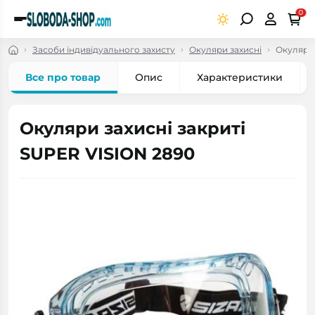
0
Засоби індивідуального захисту
Окуляри захисні
Окуляри 
Все про товар
Опис
Характеристики
Окуляри захисні закриті
SUPER VISION 2890