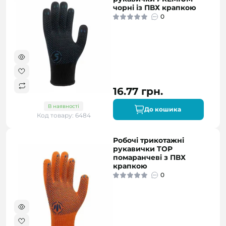
чорні із ПВХ крапкою
0
16.77 грн.
В наявності
До кошика
Код товару: 6484
Робочі трикотажні
рукавички TOP
помаранчеві з ПВХ
крапкою
0