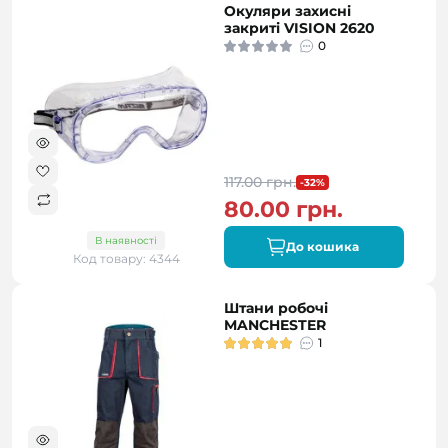
Окуляри захисні
закриті VISION 2620
0
117.00 грн.
-32%
80.00 грн.
В наявності
До кошика
Код товару: 4344
Штани робочі
MANCHESTER
1