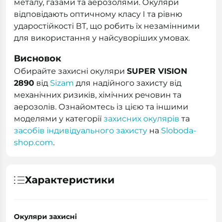
металу, газами та аерозолями. Окуляри
відповідають оптичному класу I та рівню
ударостійкості ВТ, що робить їх незамінними
для використання у найсуворіших умовах.
Висновок
Обирайте захисні окуляри
SUPER VISION
2890
від
Sizam
для надійного захисту від
механічних ризиків, хімічних речовин та
аерозолів. Ознайомтесь із цією та іншими
моделями у категорії
захисних окулярів
та
засобів індивідуального захисту
на
Sloboda-
shop.com
.
Характеристики
Окуляри захисні