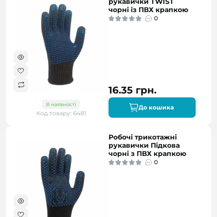
рукавички TWIST
чорні із ПВХ крапкою
0
16.35 грн.
В наявності
До кошика
Код товару: 6481
Робочі трикотажні
рукавички Підкова
чорні з ПВХ крапкою
0