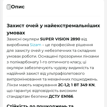
Опис
Захист очей у найекстремальніших
умовах
Захисні окуляри
SUPER VISION 2890
від
виробника
Sizam
– це професійне рішення
для захисту очей у небезпечних та складних
умовах роботи. Оснащені прозорими лінзами
з полікарбонату 1-го оптичного класу, ці
окуляри забезпечують чудову видимість та
надійний захист від ультрафіолетового
випромінювання та механічних пошкоджень.
Лінзи мають маркування
2C-1,2; 1 BT 349 KN
,
що гарантує відповідність високим
стандартам безпеки
ДСТУ EN166
.
Стійкість до пошкоджень та