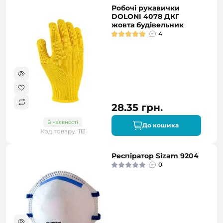
Робочі рукавички
DOLONI 4078 ДКГ
жовта будівельник
4
28.35 грн.
В наявності
До кошика
Код товару: 113
Респіратор Sizam 9204
0