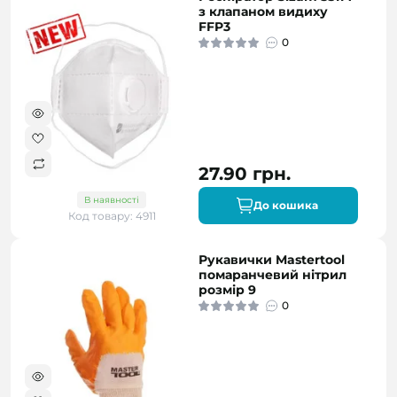
з клапаном видиху
FFP3
0
27.90 грн.
В наявності
До кошика
Код товару: 4911
Рукавички Mastertool
помаранчевий нітрил
розмір 9
0