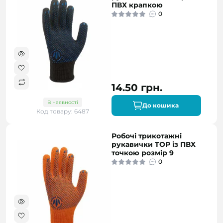
ПВХ крапкою
0
14.50 грн.
В наявності
До кошика
Код товару: 6487
Робочі трикотажні
рукавички TOР із ПВХ
точкою розмір 9
0