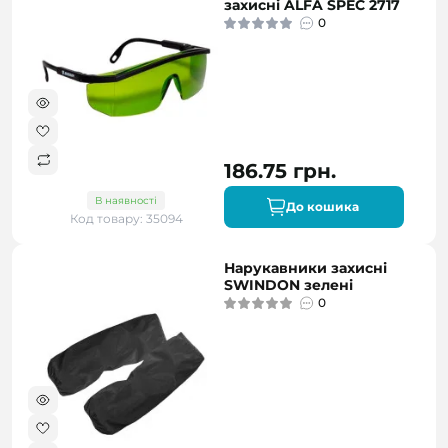
захисні ALFA SPEC 2717
0
186.75 грн.
В наявності
До кошика
Код товару: 35094
Нарукавники захисні
SWINDON зелені
0