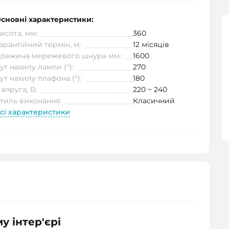
сновні характеристики:
исота, мм:
360
арантійний термін, м:
12 місяців
овжина мережевого шнура мм:
1600
ут нахилу лампи (°):
270
ут нахилу плафона (°):
180
апруга, В:
220 ~ 240
тиль виконання:
Класичний
сі характеристики
у інтер'єрі