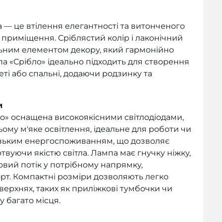
a — це втілення елегантності та витонченого
 приміщення. Сріблястий колір і лаконічний
ьним елементом декору, який гармонійно
па «Срібло» ідеально підходить для створення
еті або спальні, додаючи родзинку та
и
о» оснащена високоякісними світлодіодами,
ьому м'яке освітлення, ідеальне для роботи чи
низьким енергоспоживанням, що дозволяє
твуючи якістю світла. Лампа має гнучку ніжку,
овий потік у потрібному напрямку,
т. Компактні розміри дозволяють легко
ерхнях, таких як приліжкові тумбочки чи
 багато місця.