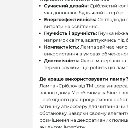
Сучасний дизайн:
Сріблястий колір
яка доповнює будь-який інтер'єр.
Енергоефективність:
Світлодіоди 
витрати на освітлення.
Гнучкість і зручність:
Гнучка ніжк
напрямок світла, адаптуючись під б
Компактність:
Лампа займає мало м
використання в умовах обмеженог
Довговічність:
Якісні матеріали та
термін служби, що робить цю ламп
Де краще використовувати лампу
Лампа «Срібло» від TM Loga універса
вашого дому. У робочому кабінеті в
необхідного для продуктивної роботи
затишну атмосферу для читання чи в
обстановку. Завдяки своєму елегант
розміщення на декоративних полиця
акцентом інтер'єру.