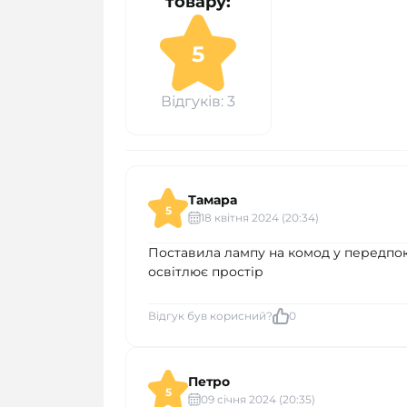
товару:
5
Відгуків: 3
Тамара
5
18 квітня 2024 (20:34)
Поставила лампу на комод у передпоко
освітлює простір
Відгук був корисний?
0
Петро
5
09 cічня 2024 (20:35)