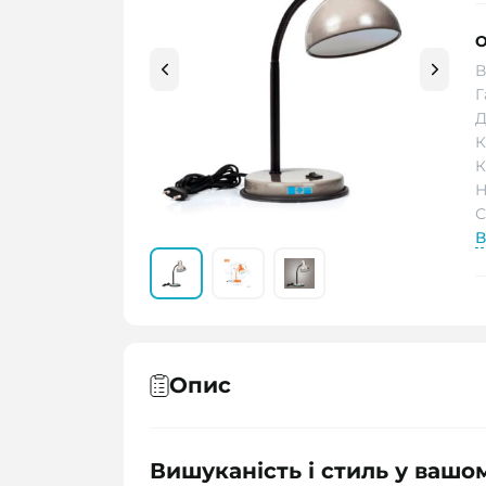
О
В
Г
Д
К
К
Н
С
В
Опис
Вишуканість і стиль у вашом