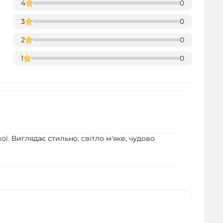
4
0
3
0
2
0
1
0
ї. Виглядає стильно, світло м'яке, чудово