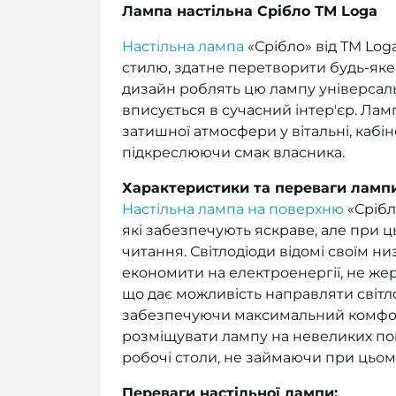
Лампа настільна Срібло ТМ Loga
Настільна лампа
«Срібло» від TM Log
стилю, здатне перетворити будь-яке
дизайн роблять цю лампу універсал
вписується в сучасний інтер'єр. Лам
затишної атмосфери у вітальні, кабін
підкреслюючи смак власника.
Характеристики та переваги ламп
Настільна лампа на поверхню
«Срібл
які забезпечують яскраве, але при ц
читання. Світлодіоди відомі своїм 
економити на електроенергії, не жер
що дає можливість направляти світл
забезпечуючи максимальний комфор
розміщувати лампу на невеликих пов
робочі столи, не займаючи при цьому
Переваги настільної лампи: