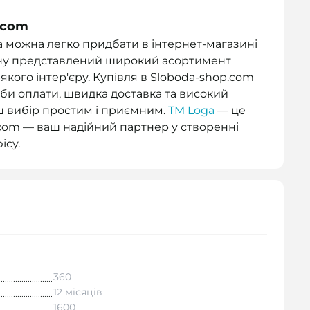
.com
a можна легко придбати в інтернет-магазині
зину представлений широкий асортимент
-якого інтер'єру. Купівля в Sloboda-shop.com
соби оплати, швидка доставка та високий
ш вибір простим і приємним.
TM Loga
— це
p.com — ваш надійний партнер у створенні
ісу.
360
12 місяців
1600