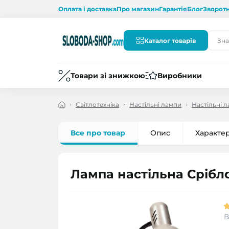
Оплата і доставка
Про магазин
Гарантія
Блог
Зворотн
Каталог товарів
Товари зі знижкою
Виробники
Світлотехніка
Настільні лампи
Настільні 
Все про товар
Опис
Характе
Лампа настільна Срібл
В