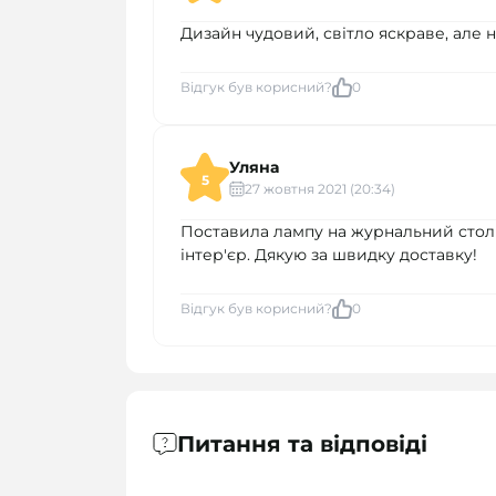
Дизайн чудовий, світло яскраве, але н
Відгук був корисний?
0
Уляна
5
27 жовтня 2021 (20:34)
Поставила лампу на журнальний столик
інтер'єр. Дякую за швидку доставку!
Відгук був корисний?
0
Питання та відповіді