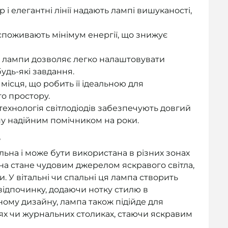
 і елегантні лінії надають лампі вишуканості,
споживають мінімум енергії, що знижує
а лампи дозволяє легко налаштовувати
удь-які завдання.
ісця, що робить її ідеальною для
о простору.
 технологія світлодіодів забезпечують довгий
у надійним помічником на роки.
?
льна і може бути використана в різних зонах
она стане чудовим джерелом яскравого світла,
. У вітальні чи спальні ця лампа створить
ідпочинку, додаючи нотку стилю в
ному дизайну, лампа також підійде для
х чи журнальних столиках, стаючи яскравим