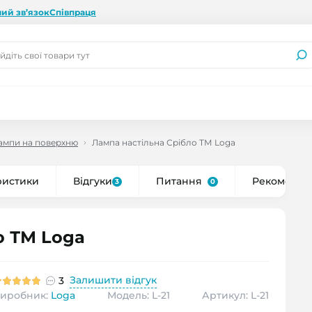
ий зв’язок
Співпраця
лампи на поверхню
Лампа настільна Срібло ТМ Loga
ристики
Відгуки
Питання
Рекоменду
3
0
о ТМ Loga
Залишити відгук
3
иробник:
Loga
Модель: L-21
Артикул: L-21