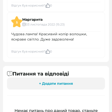
Відгук був корисний?
0
Маргарита
5
03 листопада 2022 (15:23)
Чудова лампа! Красивий колір волошки,
яскраве світло. Дуже задоволена!
Відгук був корисний?
0
Питання та відповіді
+ Додати питання
Немає питань про даний товар, станьте