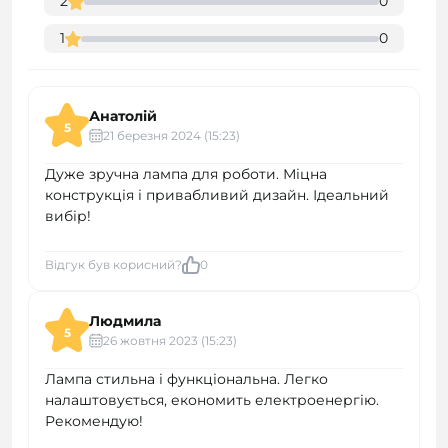
2
0
1
0
Анатолій
5
21 березня 2024 (15:23)
Дуже зручна лампа для роботи. Міцна
конструкція і привабливий дизайн. Ідеальний
вибір!
Відгук був корисний?
0
Людмила
5
26 жовтня 2023 (15:23)
Лампа стильна і функціональна. Легко
налаштовується, економить електроенергію.
Рекомендую!