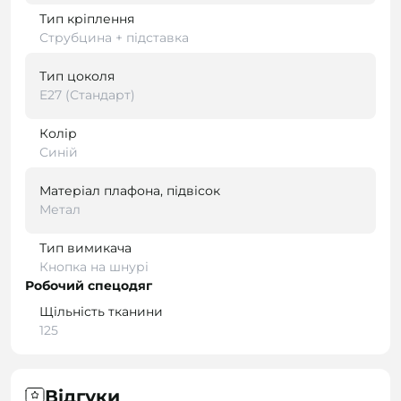
Тип кріплення
Струбцина + підставка
Тип цоколя
E27 (Стандарт)
Колір
Синій
Матеріал плафона, підвісок
Метал
Тип вимикача
Кнопка на шнурі
Робочий спецодяг
Щільність тканини
125
Відгуки