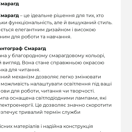
Смарагд
Смарагд
– це ідеальне рішення для тих, хто
льки функціональність, але й вишуканий стиль.
яється елегантним дизайном і високою
ним для роботи та навчання.
Пантограф Смарагд
на у благородному смарагдовому кольорі,
ий вигляд. Вона стане справжньою окрасою
чка для читання.
ний механізм дозволяє легко змінювати
є можливість налаштувати освітлення під ваші
ови для роботи, читання чи творчості.
па оснащена світлодіодними лампами, які
лектроенергії. Це дозволяє значно скоротити
езпечує тривалий термін служби
них матеріалів і надійна конструкція