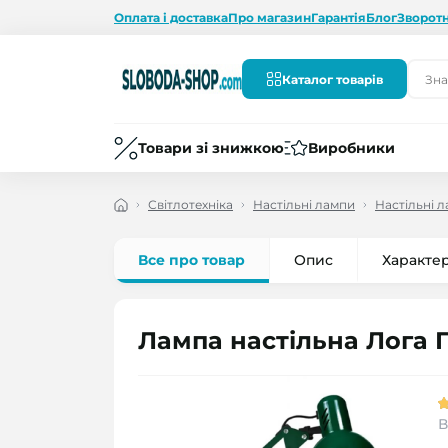
Оплата і доставка
Про магазин
Гарантія
Блог
Зворотн
Каталог товарів
Товари зі знижкою
Виробники
Світлотехніка
Настільні лампи
Настільні 
Все про товар
Опис
Характе
Лампа настільна Лога 
В