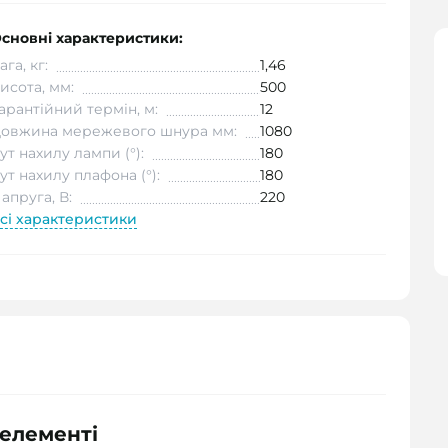
сновні характеристики:
ага, кг:
1,46
исота, мм:
500
арантійний термін, м:
12
овжина мережевого шнура мм:
1080
ут нахилу лампи (°):
180
ут нахилу плафона (°):
180
апруга, В:
220
сі характеристики
 елементі