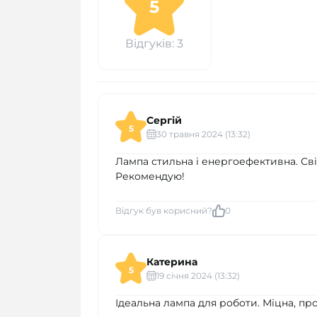
5
Відгуків: 3
Сергій
5
30 травня 2024 (13:32)
Лампа стильна і енергоефективна. Сві
Рекомендую!
Відгук був корисний?
0
Катерина
5
19 cічня 2024 (13:32)
Ідеальна лампа для роботи. Міцна, про