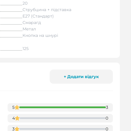
20
Струбцина + підставка
E27 (Стандарт)
Смарагд
Метал
Кнопка на шнурі
125
+ Додати відгук
5
3
4
0
3
0