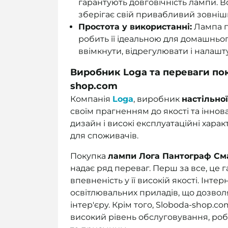
гарантують довговічність лампи. 
зберігає свій привабливий зовнішн
Простота у використанні:
Лампа п
робить її ідеальною для домашньог
ввімкнути, відрегулювати і налашту
Виробник Loga та переваги пок
shop.com
Компанія
Loga
, виробник
настільно
своїм прагненням до якості та іннов
дизайн і високі експлуатаційні хара
для споживачів.
Покупка
лампи Лога Пантограф См
надає ряд переваг. Перш за все, це 
впевненість у її високій якості. Ін
освітлювальних приладів, що дозвол
інтер'єру. Крім того, Sloboda-shop.
високий рівень обслуговування, р