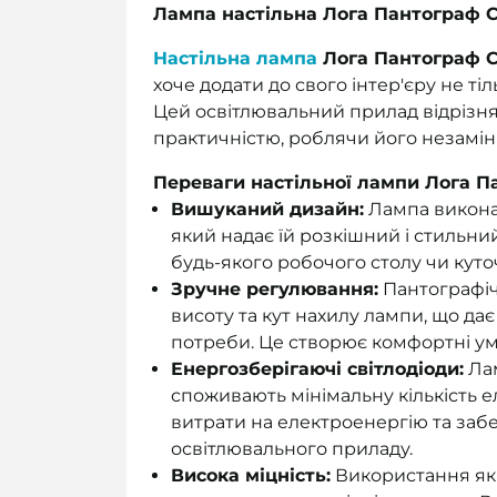
Лампа настільна Лога Пантограф 
Настільна лампа
Лога Пантограф 
хоче додати до свого інтер'єру не ті
Цей освітлювальний прилад відрізн
практичністю, роблячи його незамін
Переваги настільної лампи Лога 
Вишуканий дизайн:
Лампа викона
який надає їй розкішний і стильн
будь-якого робочого столу чи куто
Зручне регулювання:
Пантографіч
висоту та кут нахилу лампи, що да
потреби. Це створює комфортні ум
Енергозберігаючі світлодіоди:
Лам
споживають мінімальну кількість е
витрати на електроенергію та заб
освітлювального приладу.
Висока міцність:
Використання якіс