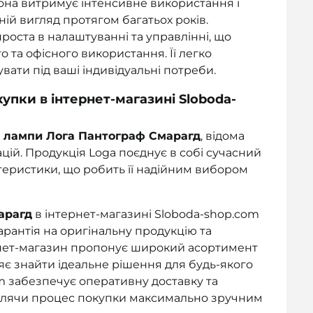
Вона витримує інтенсивне використання і
ій вигляд протягом багатьох років.
роста в налаштуванні та управлінні, що
о та офісного використання. Її легко
вати під ваші індивідуальні потреби.
упки в інтернет-магазині Sloboda-
ї лампи Лога Пантограф Смарагд
, відома
ацій. Продукція Loga поєднує в собі сучасний
ктеристики, що робить її надійним вибором
арагд
в інтернет-магазині Sloboda-shop.com
гарантія на оригінальну продукцію та
тернет-магазин пропонує широкий асортимент
яє знайти ідеальне рішення для будь-якого
com забезпечує оперативну доставку та
облячи процес покупки максимально зручним