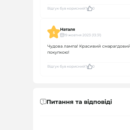
Відгук був корисний?
0
Наталя
5
19 жовтня 2023 (13:31)
Чудова лампа! Красивий смарагдовий 
покупкою!
Відгук був корисний?
0
Питання та відповіді