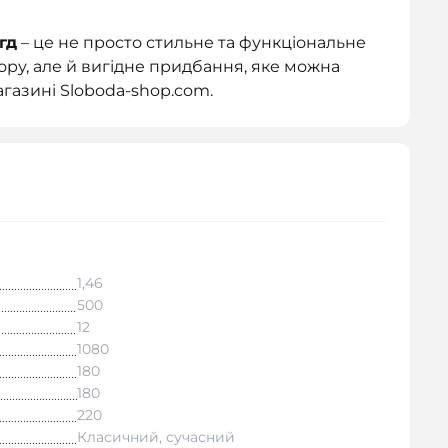
гд
– це не просто стильне та функціональне
ру, але й вигідне придбання, яке можна
агазині Sloboda-shop.com.
1,46
500
12
1080
180
180
220
Класичний, сучасний