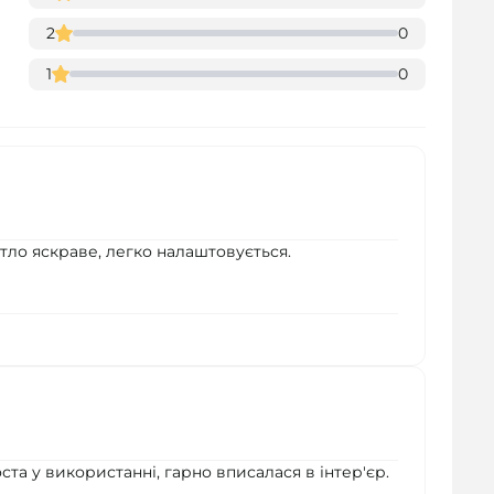
2
0
1
0
тло яскраве, легко налаштовується.
ста у використанні, гарно вписалася в інтер'єр.