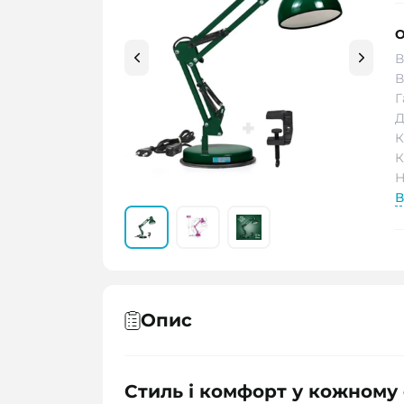
О
В
В
Г
Д
К
К
Н
В
Опис
Стиль і комфорт у кожному