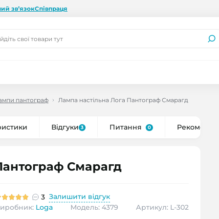
ий зв’язок
Співпраця
лампи пантограф
Лампа настільна Лога Пантограф Смарагд
ристики
Відгуки
Питання
Рекоменду
3
0
Пантограф Смарагд
Залишити відгук
3
иробник:
Loga
Модель: 4379
Артикул: L-302