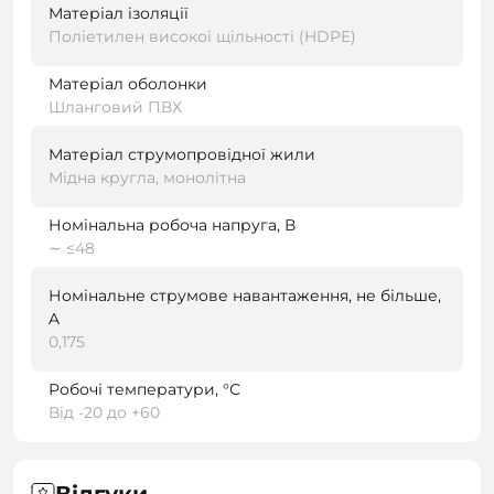
Матеріал ізоляції
Поліетилен високої щільності (HDPE)
Матеріал оболонки
Шланговий ПВХ
Матеріал струмопровідної жили
Мідна кругла, монолітна
Номінальна робоча напруга, В
∼ ≤48
Номінальне струмове навантаження, не більше,
A
0,175
Робочі температури, °С
Від -20 до +60