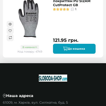
покриттям PU SIZAM
CutProtect GB
1
121.95 грн.
В наявності
До кошика
Код товару: 4749
Наша адреса
61009, м. Харків, вул. Силікатна, буд. 5