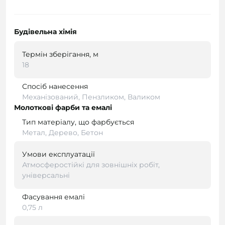
Будівельна хімія
Термін зберігання, м
18
Спосіб нанесення
Механізований, Пензликом, Валиком
Молоткові фарби та емалі
Тип матеріалу, що фарбується
Метал, Дерево, Бетон
Умови експлуатації
Атмосферостійкі для зовнішніх робіт,
універсальні
Фасування емалі
0,75 л