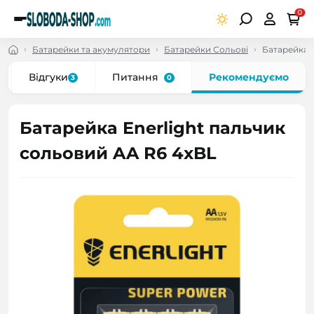
0
Батарейки та акумулятори
Батарейки Сольові
Батарейка E
Відгуки
Питання
Рекомендуємо
3
0
Батарейка Enerlight пальчик
сольовий AA R6 4xBL