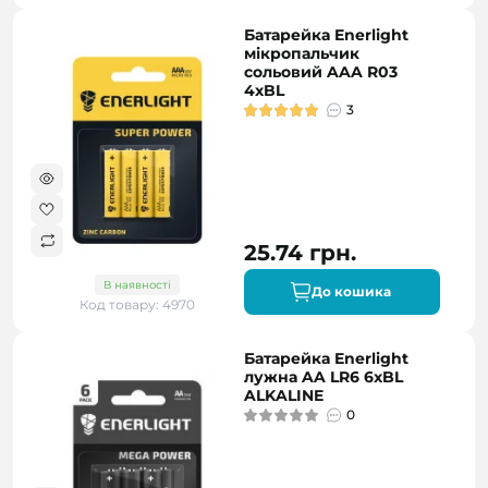
Батарейка Enerlight
мікропальчик
сольовий AAA R03
4xBL
3
25.74 грн.
В наявності
До кошика
Код товару: 4970
Батарейка Enerlight
лужна AA LR6 6xBL
ALKALINE
0