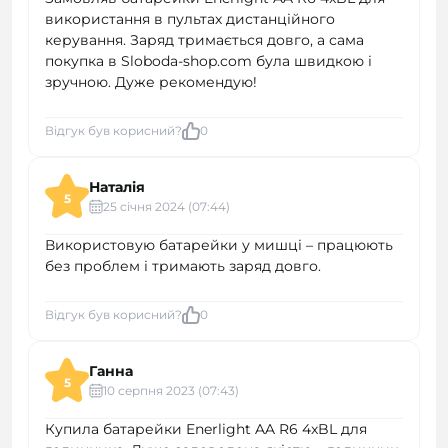
використання в пультах дистанційного
керування. Заряд тримається довго, а сама
покупка в Sloboda-shop.com була швидкою і
зручною. Дуже рекомендую!
Відгук був корисний?
0
Наталія
5
25 cічня 2024 (07:44)
Використовую батарейки у мишці – працюють
без проблем і тримають заряд довго.
Відгук був корисний?
0
Ганна
5
10 серпня 2023 (07:43)
Купила батарейки Enerlight AA R6 4xBL для