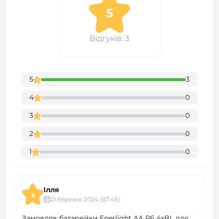
5
Відгуків: 3
5
3
4
0
3
0
2
0
1
0
Ілля
5
21 березня 2024 (07:45)
Замовляв батарейки Enerlight AA R6 4xBL для