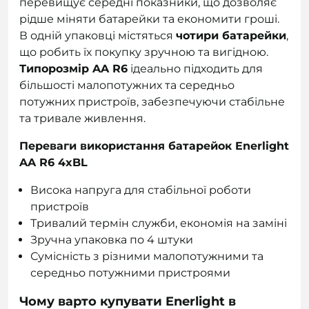
перевищує середні показники, що дозволяє
рідше міняти батарейки та економити гроші.
В одній упаковці містяться
чотири батарейки
,
що робить їх покупку зручною та вигідною.
Типорозмір AA R6
ідеально підходить для
більшості малопотужних та середньо
потужних пристроїв, забезпечуючи стабільне
та тривале живлення.
Переваги використання батарейок Enerlight
AA R6 4xBL
Висока напруга для стабільної роботи
пристроїв
Тривалий термін служби, економія на заміні
Зручна упаковка по 4 штуки
Сумісність з різними малопотужними та
середньо потужними пристроями
Чому варто купувати Enerlight в