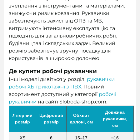
зчеплення з інструментами та матеріалами,
знижуючи ризик ковзання. Рукавички
забезпечують захист від ОПЗ та МВ,
витримують інтенсивну експлуатацію та
підходять для загальновиробничих робіт,
будівництва і складських задач. Великий
розмір забезпечує зручну посадку для
користувачів із широкою долонею.
Де купити робочі рукавички
Інші моделі дивіться у розділі
рукавички
робочі ХБ трикотажні з ПВХ
. Повний
асортимент доступний у категорії
робочі
рукавички
на сайті Sloboda-shop.com.
Довжина
Літерний
Цифровий
Обхват
рукавички,
розмір
розмір
долоні, см
см
XS
6
15–17
~16