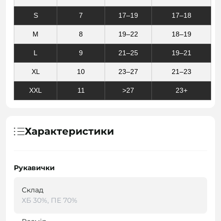
S
7
17–19
17–18
M
8
19–22
18–19
L
9
21–25
19–21
XL
10
23–27
21–23
XXL
11
>27
23+
Характеристики
Рукавички
Склад
ХБ 30%, ПЕ 70%