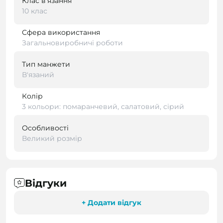
Клас в'язання
10 клас
Сфера використання
Загальновиробничі роботи
Тип манжети
В'язаний
Колір
3 кольори: помаранчевий, салатовий, сірий
Особливості
Великий розмір
Відгуки
+ Додати відгук