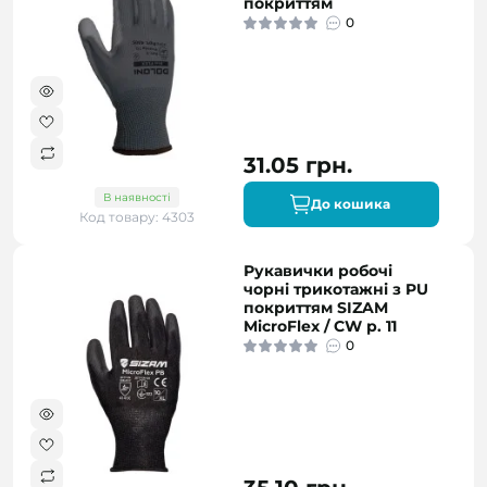
покриттям
0
31.05 грн.
В наявності
До кошика
Код товару: 4303
Рукавички робочі
чорні трикотажні з PU
покриттям SIZAM
MicroFlex / CW р. 11
0