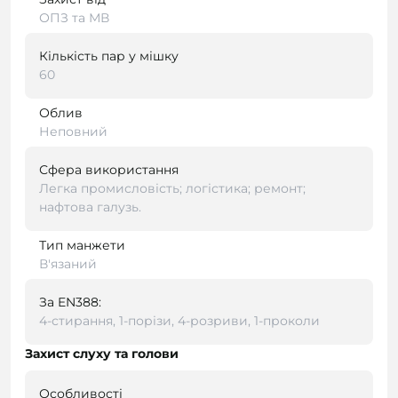
ОПЗ та МВ
Кількість пар у мішку
60
Облив
Неповний
Сфера використання
Легка промисловість; логістика; ремонт;
нафтова галузь.
Тип манжети
В'язаний
За EN388:
4-стирання, 1-порізи, 4-розриви, 1-проколи
Захист слуху та голови
Особливості