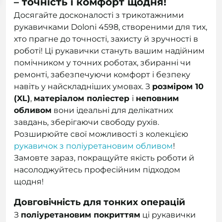
– точність і комфорт щодня!
Досягайте досконалості з трикотажними
рукавичками Doloni 4598, створеними для тих,
хто прагне до точності, захисту й зручності в
роботі! Ці рукавички стануть вашим надійним
помічником у точних роботах, збиранні чи
ремонті, забезпечуючи комфорт і безпеку
навіть у найскладніших умовах. З
розміром 10
(XL)
,
матеріалом поліестер
і
неповним
обливом
вони ідеальні для делікатних
завдань, зберігаючи свободу рухів.
Розширюйте свої можливості з колекцією
рукавичок з поліуретановим обливом
!
Замовте зараз, покращуйте якість роботи й
насолоджуйтесь професійним підходом
щодня!
Довговічність для тонких операцій
З
поліуретановим покриттям
ці рукавички