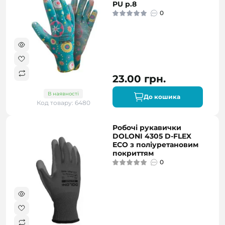
PU р.8
0
23.00 грн.
В наявності
До кошика
Код товару: 6480
Робочі рукавички
DOLONI 4305 D-FLEX
ECO з поліуретановим
покриттям
0