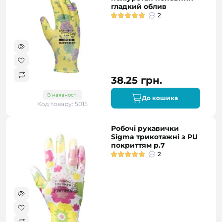
гладкий облив
2
38.25 грн.
В наявності
До кошика
Код товару: 5015
Робочі рукавички
Sigma трикотажні з PU
покриттям р.7
2