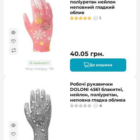
поліуретан нейлон
неповний гладкий
облив
1
40.05 грн.
В наявності
До кошика
Код товару: 99
Робочі рукавички
DOLONI 4561 блакитні,
нейлон, поліуретан,
неповна гладка облива
4