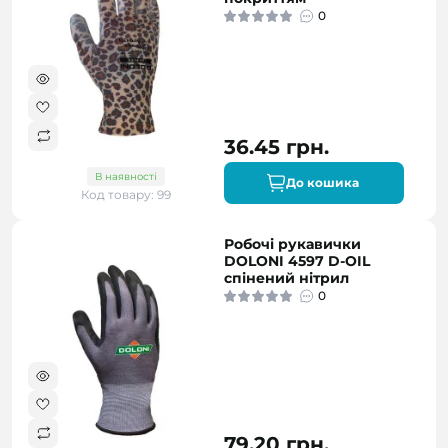
0
36.45 грн.
В наявності
До кошика
Код товару: 99
Робочі рукавички
DOLONI 4597 D-OIL
спінений нітрил
0
79.20 грн.