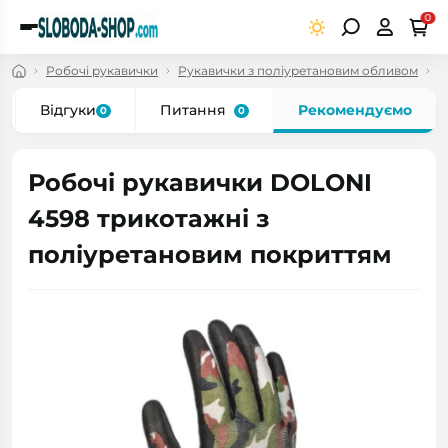
0
Робочі рукавички
Рукавички з поліуретановим обливом
Р
Відгуки
Питання
Рекомендуємо
0
0
Робочі рукавички DOLONI
4598 трикотажні з
поліуретановим покриттям