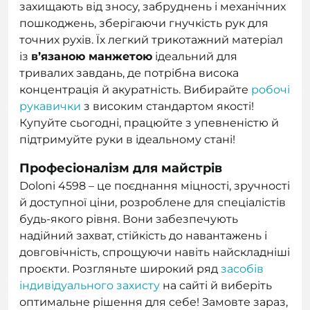
захищають від зносу, забруднень і механічних
пошкоджень, зберігаючи гнучкість рук для
точних рухів. Їх легкий трикотажний матеріал
із
в’язаною манжетою
ідеальний для
тривалих завдань, де потрібна висока
концентрація й акуратність. Вибирайте
робочі
рукавички
з високим стандартом якості!
Купуйте сьогодні, працюйте з упевненістю й
підтримуйте руки в ідеальному стані!
Професіоналізм для майстрів
Doloni 4598 – це поєднання міцності, зручності
й доступної ціни, розроблене для спеціалістів
будь-якого рівня. Вони забезпечують
надійний захват, стійкість до навантажень і
довговічність, спрощуючи навіть найскладніші
проєкти. Розгляньте широкий ряд
засобів
індивідуального захисту
на сайті й виберіть
оптимальне рішення для себе! Замовте зараз,