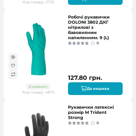
Код товару: 2729
Робочі рукавички
DOLONI 3802 ДКГ
нітрилові з
бавовняним
напиленням. 9 (L)
0
127.80 грн.
В наявності
До кошика
Код товару: 4870
Рукавички латексні
розмір M Trident
Strong
0