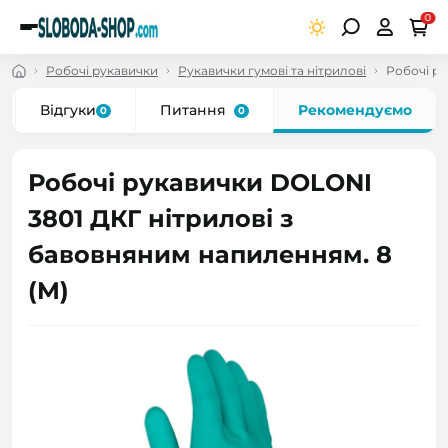
0
Робочі рукавички
Рукавички гумові та нітрилові
Робочі ру
Відгуки
Питання
Рекомендуємо
0
0
Робочі рукавички DOLONI
3801 ДКГ нітрилові з
бавовняним напиленням. 8
(M)