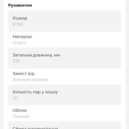
Рукавички
Розмір
8 (M)
Матеріал
Нітріл
Загальна довжина, мм
330
Захист від
Хімічних впливів
Кількість пар у мішку
20
Облив
Повний
Сфера використання