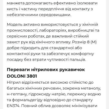
манжета допомагають ефективно ізолювати
кисть і частину передпліччя від контакту з
небезпечними середовищами.
Модель активно використовується у хімічній
промисловості, лабораторіях, виробництві та
сервісних роботах, де важливий стійкий
захист рук від хімічного впливу. Розмір 8 (M)
добре підходить для стандартної або
компактної руки та забезпечує комфортну
посадку без втрати чутливості пальців.
Переваги нітрилових рукавичок
DOLONI 3801
Нітрил відрізняється високою стійкістю до
багатьох хімічних речовин, зокрема метанолу,
н-гептану, гідроксиду натрію, перекису водню
та формальдегіду відповідно до стандарту
EN374. Повний облив дозволяє мінімізувати