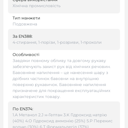
Хімічна промисловість
Тип манжети
Подовжена
За EN388:
4-стирання, 1-порізи, 1-розриви, 1-проколи
Особливості
Завдяки повному обливу та довгому рукаву
забезпечують захист рук від хімічних речовин.
Бавовняне напилення – це нанесення шару з
дрібних частинок бавовни на внутрішню
поверхню рукавичок. Бавовняне напилення
призначене для покращення експлуатаційних
характеристик товару.
По EN374:
1.A Метанол 2.J н-Гептан 3.K Гідроксид натрію
(40%) 4.O Гідроксид аммонію (25%) 5.P Перекис
водню (30%) 6.Т Формальдегід (37%)