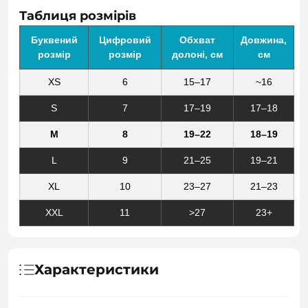
Таблиця розмірів
Буквений
Цифровий
Обхват
Довжина,
розмір
розмір
долоні, см
см
XS
6
15–17
~16
S
7
17–19
17–18
M
8
19–22
18–19
L
9
21–25
19–21
XL
10
23–27
21–23
XXL
11
>27
23+
Характеристики