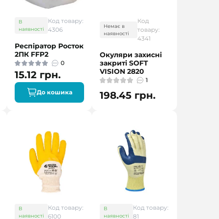
Код товару:
Код
В
Немає в
наявності
4306
товару:
наявності
4341
Респіратор Росток
2ПК FFP2
Окуляри захисні
закриті SOFT
0
VISION 2820
15.12 грн.
1
До кошика
198.45 грн.
Код товару:
Код товару:
В
В
наявності
6100
наявності
81