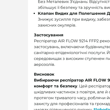
Без Металевих З'єднань: Відсутніст
збільшує її безпеку та зручність в
Клапан Видих для Полегшення Д
Знижує зусилля при видиху, забез
захисних окулярів.
Застосування
Респіратор AIR FLOW 9214 FFP2 рек
застосувань, включаючи будівництв
санітарно-епідеміологічні послуги.
середовищах з високим ступенем пил
аерозолів.
Висновок
Вибираючи респіратор AIR FLOW 92
комфорт та безпеку
. Цей респірато
шкідливих частинок з повітря, але 
протягом тривалого часу, роблячи 
захисту для професіоналів та громад
умовах підвищеного ризику.
Slobod