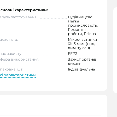
сновні характеристики:
алузь застосування:
Будівництво,
Легка
промисловість,
Ремонтні
роботи, Гігієна
ахист від:
Мікрочастинки
&lt;5 мкм (пил,
дим, туман)
лас захисту:
FFP2
фера використання:
Захист органів
дихання
паковка, шт:
Індивідуальна
сі характеристики