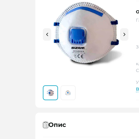
О
Г
З
к
С
У
В
Опис