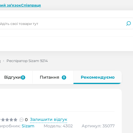
ий зв’язок
Співпраця
и
Респіратор Sizam 9214
Відгуки
Питання
Рекомендуємо
0
0
Залишити відгук
0
иробник:
Sizam
Модель: 4302
Артикул: 35077