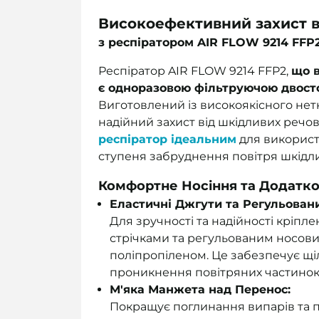
Високоефективний захист в
з респіратором AIR FLOW 9214 FFP
Респіратор AIR FLOW 9214 FFP2,
що в
є одноразовою фільтруючою двост
Виготовлений із високоякісного нет
надійний захист від шкідливих речов
респіратор ідеальним
для використ
ступеня забруднення повітря шкід
Комфортне Носіння та Додатко
Еластичні Джгути та Регульован
Для зручності та надійності кріп
стрічками та регульованим носови
поліпропіленом. Це забезпечує щі
проникнення повітряних частинок
М'яка Манжета над Перенос:
Покращує поглинання випарів та п