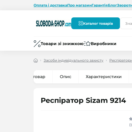
Оплата і доставка
Про магазин
Гарантія
Блог
Зворотн
Каталог товарів
Товари зі знижкою
Виробники
Засоби індивідуального захисту
Респіратор
Все про товар
Опис
Характеристики
Респіратор Sizam 9214
В