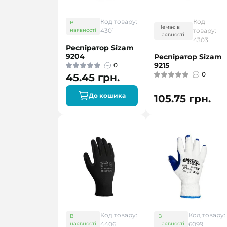
Код товару:
Код
В
Немає в
наявності
4301
товару:
наявності
4303
Респіратор Sizam
9204
Респіратор Sizam
9215
0
0
45.45 грн.
До кошика
105.75 грн.
Код товару:
Код товару:
В
В
наявності
4406
наявності
6099