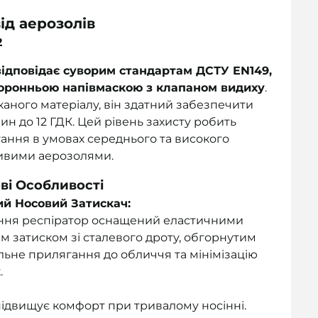
ід аерозолів
2
ідповідає суворим стандартам ДСТУ EN149,
оронньою напівмаскою з клапаном видиху
.
каного матеріалу, він здатний забезпечити
ин до 12 ГДК. Цей рівень захисту робить
ання в умовах середнього та високого
ливими аерозолями.
ві Особливості
ий Носовий Затискач:
лення респіратор оснащений еластичними
м затиском зі сталевого дроту, обгорнутим
льне прилягання до обличчя та мінімізацію
.
ідвищує комфорт при тривалому носінні.