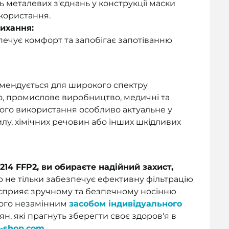
ь металевих з'єднань у конструкції маски
икористання.
ихання:
печує комфорт та запобігає запотіванню
омендується для широкого спектру
о, промислове виробництво, медичні та
 Його використання особливо актуальне у
у, хімічних речовин або інших шкідливих
14 FFP2, ви обираєте надійний захист,
р не тільки забезпечує ефективну фільтрацію
й сприяє зручному та безпечному носінню
його незамінним
засобом індивідуального
ян, які прагнуть зберегти своє здоров'я в
a-shop.com