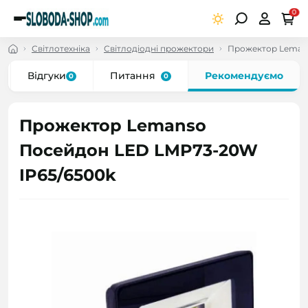
0
Світлотехніка
Світлодіодні прожектори
Прожектор Leman
Відгуки
Питання
Рекомендуємо
0
0
Прожектор Lemanso
Посейдон LED LMP73-20W
IP65/6500k