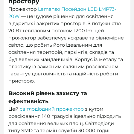
простору
Прожектор
Lemanso Посейдон LED LMP73-
20W
— це чудове рішення для освітлення
відкритих і закритих просторів. З потужністю
20 Вт і світловим потоком 1200 lm, цей
прожектор забезпечує яскраве та рівномірне
світло, що робить його ідеальним для
освітлення територій, паркінгів, складів та
будівельних майданчиків. Корпус із металу та
пластику із захисним скляним розсіювачем
гарантує довговічність та надійність роботи
пристрою.
Високий рівень захисту та
ефективність
Цей
світлодіодний прожектор
з кутом
розсіювання 140 градусів ідеально підходить
для освітлення великих площ. Світлодіоди
типу SMD та термін служби 30 000 годин