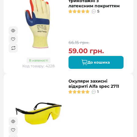
трикотажні з
латексним покриттям
5
66.15 грн.
59.00 грн.
В наявності
До кошика
Код товару: 4228
Окуляри захисні
відкриті Alfa spec 2711
1