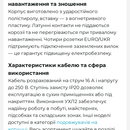
навантаження та зношення
Корпус виготовлено з ударостійкого
полістиролу, вставку — з вогнетривкого
пластику. Латунні контакти не піддаються
корозії та не перегріваються при тривалому
навантаженні. Чотири розетки EURO/UKR
підтримують підключення заземлених вилок
— це гарантує підвищену електробезпеку.
Характеристики кабелю та сфера
використання
Кабель розрахований на струм 16 А і напругу
до 250 В. Ступінь захисту IP20 дозволяє
експлуатацію в сухих приміщеннях або під
накриттям. Виконання УХЛ2 забезпечує
надійну роботу в побуті, майстернях,
підсобках та складських зонах. Інші моделі
доступні в категорії
подовжувачів на
котушці
. Весь асортимент шукайте в розділі