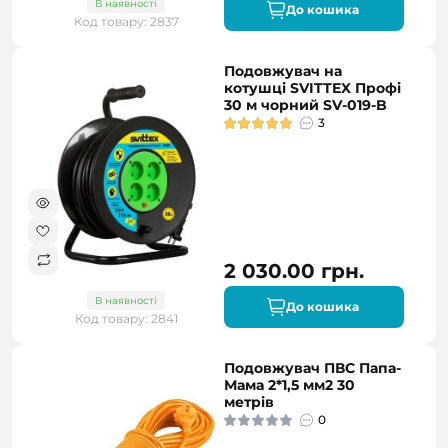
В наявності
До кошика
Код товару: 2837
Подовжувач на
котушці SVITTEX Профі
30 м чорний SV-019-B
3
2 030.00 грн.
В наявності
До кошика
Код товару: 2841
Подовжувач ПВС Папа-
Мама 2*1,5 мм2 30
метрів
0