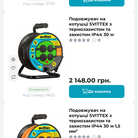
Код товару: 5739
Подовжувач на
котушці SVITTEX з
термозахистом та
захистом IP44 30 м
0
2 148.00 грн.
В наявності
До кошика
Код товару: 6625
Подовжувач на
котушці SVITTEX з
термозахистом та
захистом IP44 30 м 1,5
мм²
0