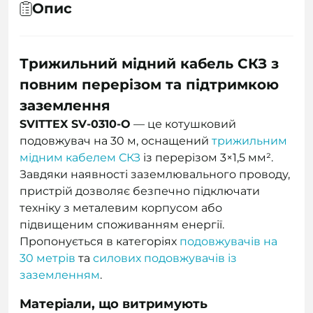
Опис
Трижильний мідний кабель СКЗ з
повним перерізом та підтримкою
заземлення
SVITTEX SV-0310-O
— це котушковий
подовжувач на 30 м, оснащений
трижильним
мідним кабелем СКЗ
із перерізом 3×1,5 мм².
Завдяки наявності заземлювального проводу,
пристрій дозволяє безпечно підключати
техніку з металевим корпусом або
підвищеним споживанням енергії.
Пропонується в категоріях
подовжувачів на
30 метрів
та
силових подовжувачів із
заземленням
.
Матеріали, що витримують