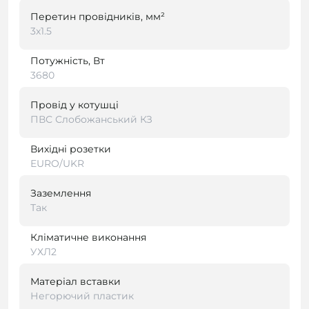
Перетин провідників, мм²
3х1.5
Потужність, Вт
3680
Провід у котушці
ПВС Слобожанський КЗ
Вихідні розетки
EURO/UKR
Заземлення
Так
Кліматичне виконання
УХЛ2
Матеріал вставки
Негорючий пластик