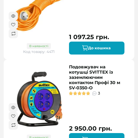
1 097.25 грн.
В наявності
До кошика
Код товару: 4471
Подовжувач на
котушці SVITTEX із
заземлюючим
контактом Профі 30 м
SV-0350-O
3
2 950.00 грн.
В наявності