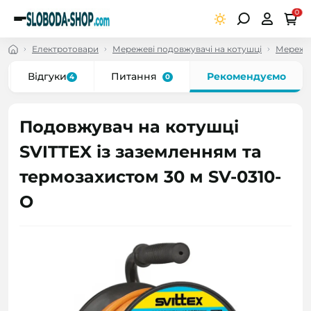
0
Електротовари
Мережеві подовжувачі на котушці
Мережев
Відгуки
Питання
Рекомендуємо
4
0
Подовжувач на котушці
SVITTEX із заземленням та
термозахистом 30 м SV-0310-
O