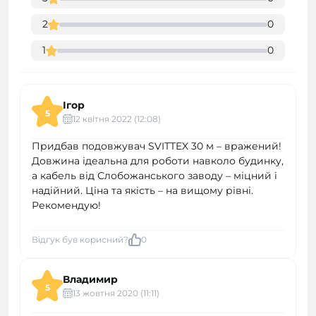
2
0
1
0
Ігор
5
12 квітня 2022 (12:08)
Придбав подовжувач SVITTEX 30 м – вражений!
Довжина ідеальна для роботи навколо будинку,
а кабель від Слобожанського заводу – міцний і
надійний. Ціна та якість – на вищому рівні.
Рекомендую!
Відгук був корисний?
0
Владимир
5
13 жовтня 2020 (11:11)