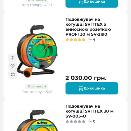
До кошика
Код товару: 4518
Подовжувач на
котушці SVITTEX з
виносною розеткою
PROFI 30 м SV-2190
4
2 030.00 грн.
В наявності
До кошика
Код товару: 4548
Подовжувач на
котушці SVITTEX 30 м
SV-005–О
0