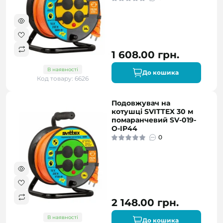
1 608.00 грн.
В наявності
До кошика
Код товару: 6626
Подовжувач на
котушці SVITTEX 30 м
помаранчевий SV-019-
O-IP44
0
2 148.00 грн.
В наявності
До кошика