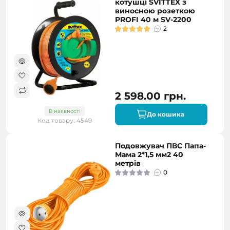
котушці SVITTEX з
виносною розеткою
PROFI 40 м SV-2200
2
2 598.00 грн.
В наявності
До кошика
Код товару: 4549
Подовжувач ПВС Папа-
Мама 2*1,5 мм2 40
метрів
0