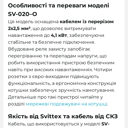
Особливості та переваги моделі
SV-020–О
Ця модель оснащена
кабелем із перерізом
2х2,5 мм²
, що дозволяє витримувати
навантаження до
4,1 кВт
, забезпечуючи
стабільне та безпечне підключення.
Вбудоване реле захисту запобігає
перегріванню та перепадам напруги, що
робить використання пристрою безпечним
навіть при високих навантаженнях. Чотири
розетки з євро-виходами підвищують
функціональність, а ергономічна конструкція
котушки забезпечує зручність намотування.
Детальніше про такі пристрої читайте у
розділі
мережеві подовжувачі на котушці
.
Якість від Svittex та кабель від СКЗ
Кабель, що використовується у моделі
SV-