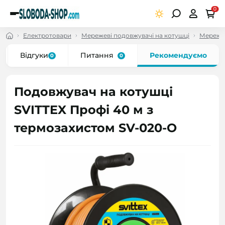
0
Електротовари
Мережеві подовжувачі на котушці
Мережев
Відгуки
Питання
Рекомендуємо
0
0
Подовжувач на котушці
SVITTEX Профі 40 м з
термозахистом SV-020-О