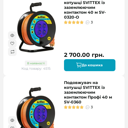
котушці SVITTEX із
заземлюючим
контактом 40 м SV-
0320-O
3
2 700.00 грн.
В наявності
До кошика
Код товару: 4515
Подовжувач на
котушці SVITTEX із
заземлюючим
контактом Профі 40 м
SV-0360
3