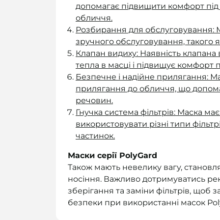
допомагає підвищити комфорт під 
обличчя.
Розбирання для обслуговування: 
зручного обслуговування, такого я
Клапан видиху: Наявність клапан
тепла в масці і підвищує комфорт 
Безпечне і надійне прилягання: М
прилягання до обличчя, що допо
речовин.
Гнучка система фільтрів: Маска має
використовувати різні типи фільтрів
частинок.
Маски серії PolyGard
Також мають невелику вагу, становля
носіння. Важливо дотримуватись ре
зберігання та заміни фільтрів, щоб 
безпеки при використанні масок Pol