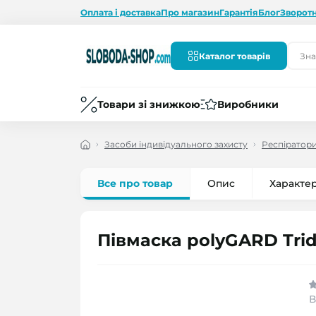
Оплата і доставка
Про магазин
Гарантія
Блог
Зворотн
Каталог товарів
Товари зі знижкою
Виробники
Засоби індивідуального захисту
Респіратор
Все про товар
Опис
Характе
Півмаска polyGARD Tri
В