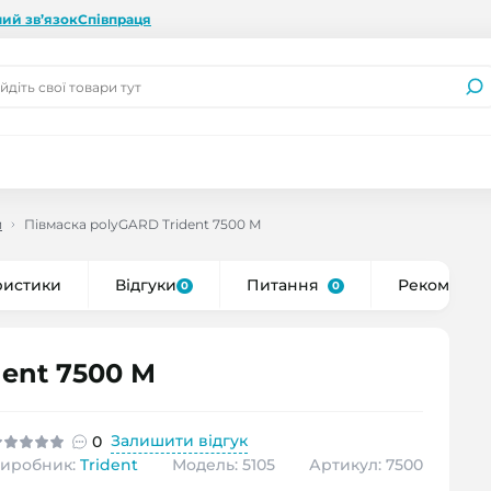
ий зв’язок
Співпраця
и
Півмаска polyGARD Trident 7500 М
ристики
Відгуки
Питання
Рекоменду
0
0
dent 7500 М
Залишити відгук
0
иробник:
Trident
Модель: 5105
Артикул: 7500