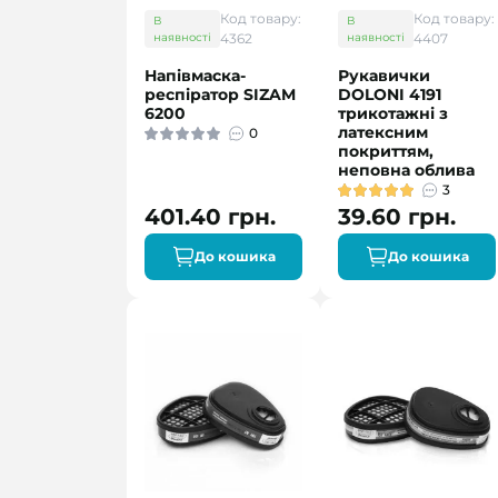
Код товару:
Код товару:
В
В
наявності
4362
наявності
4407
Напівмаска-
Рукавички
респіратор SIZAM
DOLONI 4191
6200
трикотажні з
латексним
0
покриттям,
неповна облива
3
401.40 грн.
39.60 грн.
До кошика
До кошика