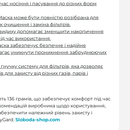
час носіння і пасування до різних форм
Маска може бути повністю розібрана для
к очищення і заміна фільтрів.
а видиху допомагає зменшити накопичення
під час використання.
аска забезпечує безпечне і надійне
магає уникнути проникнення забруднюючих
 гнучку систему для фільтрів, яка дозволяє
 для захисту від різних газів, парів і
ть 136 грамів, що забезпечує комфорт під час
комендацій виробника щодо користування,
забезпечити належний рівень захисту і
yGard.
Sloboda-shop.com