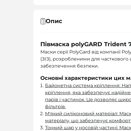
Опис
Півмаска polyGARD Trident 
Маски серії PolyGard від компанії Po
(ЗІЗ), розробленими для часткового
забезпечення безпеки.
Основні характеристики цих м
Байонетна система кріплення: Нап
кріплення, яка забезпечує надійне 
парів і частинок. Це дозволяє шир
фільтрів.
М'який силіконовий матеріал: Маск
матеріалу, що забезпечує комфорт 
Тонкий шар у носовій частині: Мас