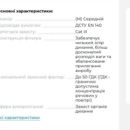
сновні характеристики:
озмір:
(M) Середній
ідповідає вимогам:
ДСТУ EN 140
атегорія захисту:
Cat III
онструкція фільтра:
Забезпечує
низький опір
дихання, більш
досконалий
розподіл ваги та
збалансоване
прилягання
виробу
омінальний захисний фактор:
До 50 ГДК (ГДК -
гранично
допустима
концентрація
речовин у
повітрі)
фера використання:
Захист органів
дихання
сі характеристики