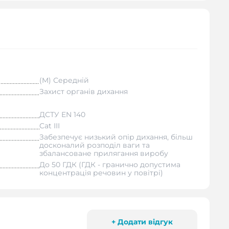
(M) Середній
Захист органів дихання
ДСТУ EN 140
Cat III
Забезпечує низький опір дихання, більш
досконалий розподіл ваги та
збалансоване прилягання виробу
До 50 ГДК (ГДК - гранично допустима
концентрація речовин у повітрі)
+ Додати відгук