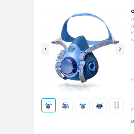
О
Р
В
К
К
Н
С
В