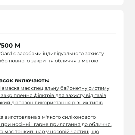
7500 М
lyGard є засобами індивідуального захисту
 або повного закриття обличчя з метою
асок включають:
івмаска має спеціальну байонетну систему
закріплення фільтрів для захисту від газів,
окий діапазон використання різних типів
а виготовлена з м'якого силіконового
при носінні і гарне прилягання до обличчя.
ка має тонкий шар у носовій частині, що