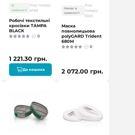
Код товару:
Код
В
Немає в
наявності
4769
товару:
наявності
5100
Робочі текстильні
кросівки TAMPA
Маска
BLACK
повнолицьова
polyGARD Trident
0
680M
0
1 221.30 грн.
До кошика
2 072.00 грн.