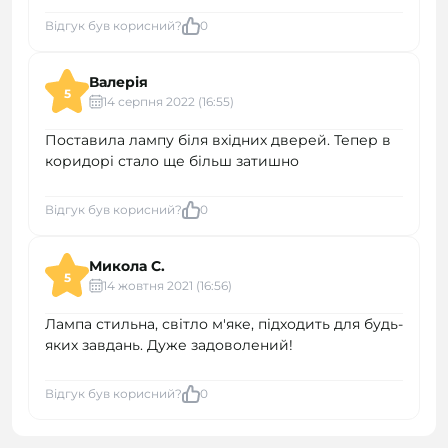
Відгук був корисний?
0
Валерія
5
14 серпня 2022 (16:55)
Поставила лампу біля вхідних дверей. Тепер в
коридорі стало ще більш затишно
Відгук був корисний?
0
Микола С.
5
14 жовтня 2021 (16:56)
Лампа стильна, світло м'яке, підходить для будь-
яких завдань. Дуже задоволений!
Відгук був корисний?
0