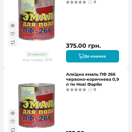
0
375.00 грн.
В наявності
До кошика
Код товару: 5519
Алкідна емаль ПФ 266
червоно-коричнева 0,9
л тм Нові Фарби
0