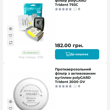
фільтр polyGARD
Trident 793С
0
182.00 грн.
В наявності
До кошика
Код товару: 5312
Протиаерозольний
фільтр з активованим
вугіллям polyGARD
Trident 2000 OV
0