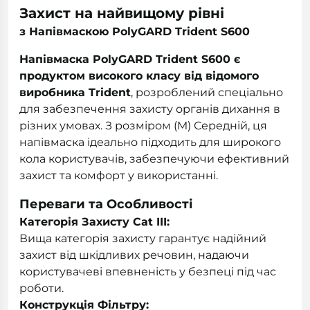
Захист на найвищому рівні
з Напівмаскою PolyGARD Trident S600
Напівмаска PolyGARD Trident S600 є
продуктом високого класу від відомого
виробника Trident
, розроблений спеціально
для забезпечення захисту органів дихання в
різних умовах. З розміром (M) Середній, ця
напівмаска ідеально підходить для широкого
кола користувачів, забезпечуючи ефективний
захист та комфорт у використанні.
Переваги та Особливості
Категорія Захисту Cat III:
Вища категорія захисту гарантує надійний
захист від шкідливих речовин, надаючи
користувачеві впевненість у безпеці під час
роботи.
Конструкція Фільтру: