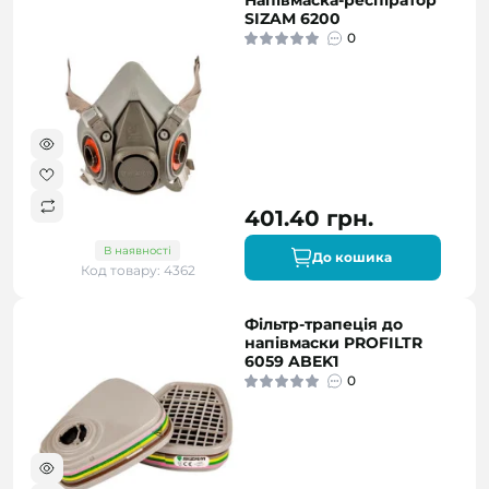
Напівмаска-респіратор
SIZAM 6200
0
401.40 грн.
В наявності
До кошика
Код товару: 4362
Фільтр-трапеція до
напівмаски PROFILTR
6059 ABEK1
0