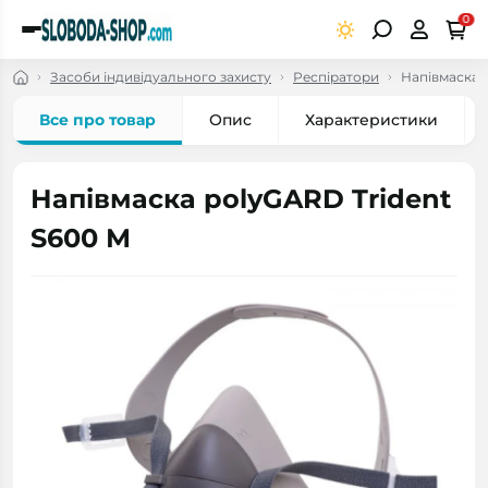
0
Засоби індивідуального захисту
Респіратори
Напівмаска 
Все про товар
Опис
Характеристики
Напівмаска polyGARD Trident
S600 М