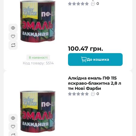
0
100.47 грн.
В наявності
До кошика
Код товару: 5514
Алкідна емаль ПФ 115
яскраво-блакитна 2,8 л
тм Нові Фарби
0