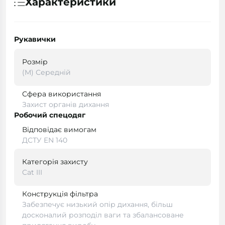
Характеристики
Рукавички
Розмір
(M) Середній
Сфера використання
Захист органів дихання
Робочий спецодяг
Відповідає вимогам
ДСТУ EN 140
Категорія захисту
Cat III
Конструкція фільтра
Забезпечує низький опір дихання, більш
досконалий розподіл ваги та збалансоване