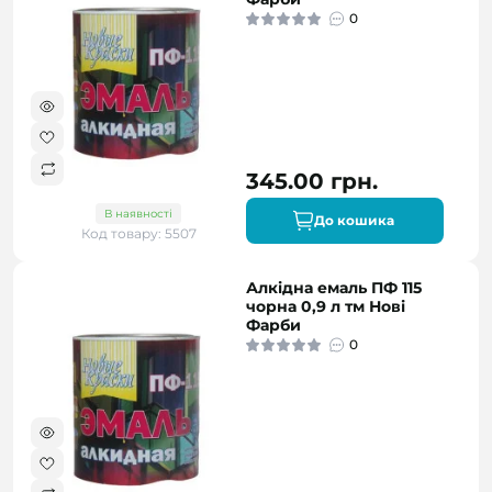
0
345.00 грн.
В наявності
До кошика
Код товару: 5507
Алкідна емаль ПФ 115
чорна 0,9 л тм Нові
Фарби
0