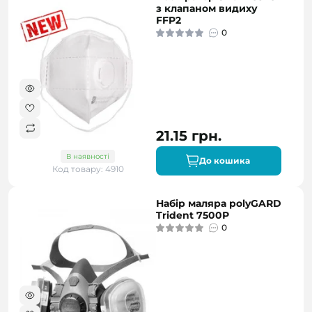
з клапаном видиху
FFP2
0
21.15 грн.
В наявності
До кошика
Код товару: 4910
Набір маляра polyGARD
Trident 7500P
0