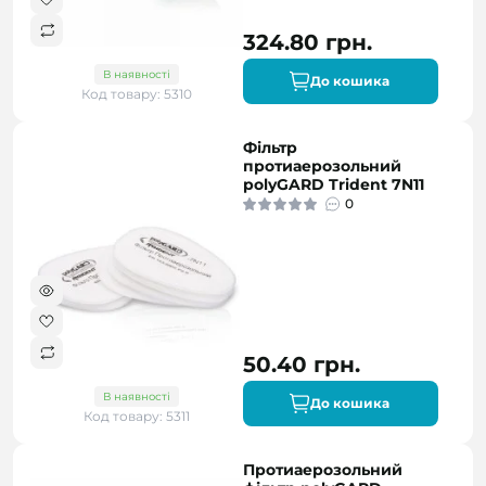
324.80 грн.
В наявності
До кошика
Код товару: 5310
Фільтр
протиаерозольний
polyGARD Trident 7N11
0
50.40 грн.
В наявності
До кошика
Код товару: 5311
Протиаерозольний