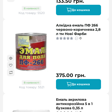
133.50 грн.
В наявності
До кошика
Код товару: 5520
Алкідна емаль ПФ 266
червоно-коричнева 2,8
л тм Нові Фарби
0
375.00 грн.
В наявності
До кошика
Код товару: 5521
Емаль акрилова
антикорозійна 5 в 1
бузкова 0,35 л