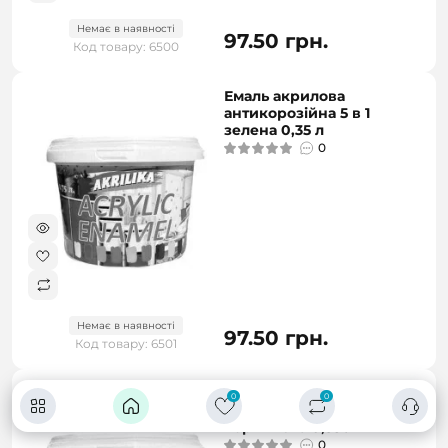
Немає в наявності
97.50 грн.
Код товару: 6500
Емаль акрилова
антикорозійна 5 в 1
зелена 0,35 л
0
Немає в наявності
97.50 грн.
Код товару: 6501
Емаль акрилова
0
0
антикорозійна 5 в 1
коричнева 0,35 л
0