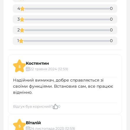
4
0
3
0
2
0
1
0
Костянтин
5
22 травня 2024 (12:59)
Надійний вимикач, добре справляється зі
своїми функціями. Встановив сам, все працює
відмінно.
Відгук був корисний?
0
Віталій
5
24 листопада 2023 (12:59)