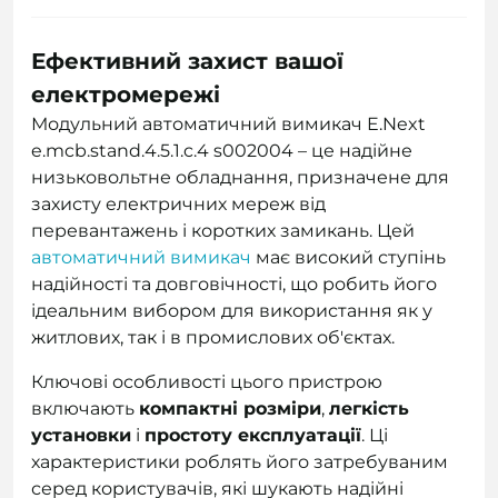
Ефективний захист вашої
електромережі
Модульний автоматичний вимикач E.Next
e.mcb.stand.4.5.1.c.4 s002004 – це надійне
низьковольтне обладнання, призначене для
захисту електричних мереж від
перевантажень і коротких замикань. Цей
автоматичний вимикач
має високий ступінь
надійності та довговічності, що робить його
ідеальним вибором для використання як у
житлових, так і в промислових об'єктах.
Ключові особливості цього пристрою
включають
компактні розміри
,
легкість
установки
і
простоту експлуатації
. Ці
характеристики роблять його затребуваним
серед користувачів, які шукають надійні