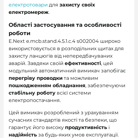
електротовари
для
захисту своїх
електромереж
.
Області застосування та особливості
роботи
E.Next e.mcb.stand.4.5.1.c.4 s002004 широко
використовується в розподільних щитах для
захисту ланцюгів від непередбачуваних
аварій. Завдяки своїй
ефективності
, цей
модульний автоматичний вимикач запобігає
перегріву проводки
та можливим
пошкодженням обладнання
, забезпечуючи
стабільну роботу
всієї системи
електропостачання.
Цей вимикач розроблений з урахуванням
сучасних стандартів якості та безпеки, що
гарантує його високу
продуктивність
і
надійність
за будь-яких умов експлуатації.