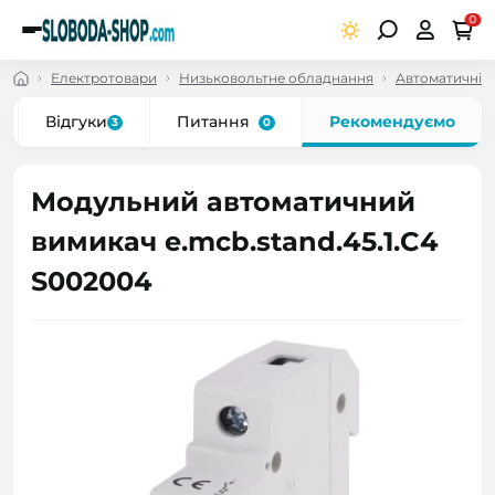
0
Електротовари
Низьковольтне обладнання
Автоматичні в
Відгуки
Питання
Рекомендуємо
3
0
Модульний автоматичний
вимикач e.mcb.stand.45.1.C4
S002004