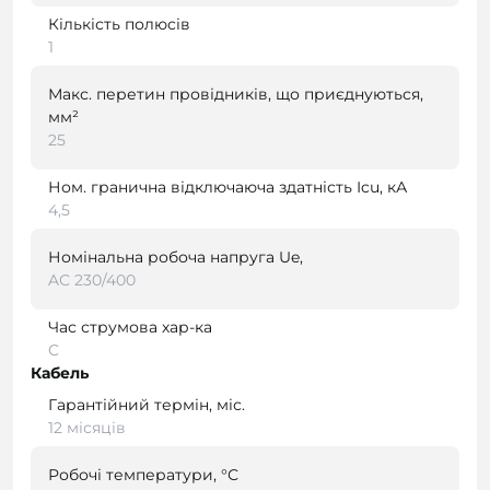
Кількість полюсів
1
Макс. перетин провідників, що приєднуються,
мм²
25
Ном. гранична відключаюча здатність Icu, кА
4,5
Номінальна робоча напруга Ue,
AC 230/400
Час струмова хар-ка
C
Кабель
Гарантійний термін, міс.
12 місяців
Робочі температури, °С