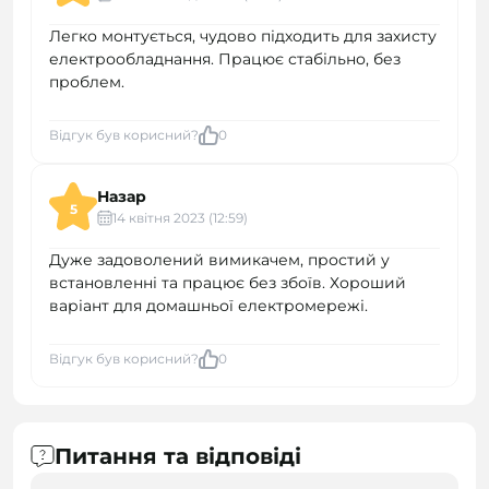
Легко монтується, чудово підходить для захисту
електрообладнання. Працює стабільно, без
проблем.
Відгук був корисний?
0
Назар
5
14 квітня 2023 (12:59)
Дуже задоволений вимикачем, простий у
встановленні та працює без збоїв. Хороший
варіант для домашньої електромережі.
Відгук був корисний?
0
Питання та відповіді