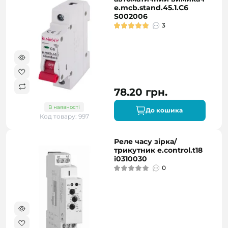
e.mcb.stand.45.1.C6
S002006
3
78.20 грн.
В наявності
До кошика
Код товару: 997
Реле часу зірка/
трикутник e.control.t18
i0310030
0