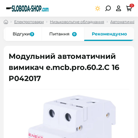
0
Електротовари
Низьковольтне обладнання
Автоматичні в
Відгуки
Питання
Рекомендуємо
3
0
Модульний автоматичний
вимикач e.mcb.pro.60.2.C 16
P042017