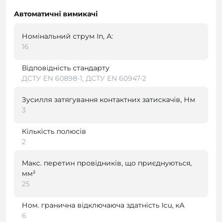
Автоматичні вимикачі
Номінальний струм In, А:
16
Відповідність стандарту
ДСТУ EN 60898-1, ДСТУ EN 60947-2
Зусилля затягування контактних затискачів, Нм
3
Кількість полюсів
2
Макс. перетин провідників, що приєднуються,
мм²
25
Ном. гранична відключаюча здатність Icu, кА
6