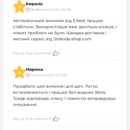
Кирило
5
28 березня 2024 (14:59)
Автоматичний вимикач від E.Next працює
стабільно. Використовую вже декілька місяців, і
ніяких проблем не було. Швидка доставка і
якісний сервіс від Sloboda-shop.com.
Відгук був корисний?
0
Марина
5
14 липня 2023 (14:59)
Придбали цей вимикач для дачі. Легко
встановлюється і працює без жодних збоїв.
Товар відповідає опису і повністю виправдовує
очікування.
Відгук був корисний?
0