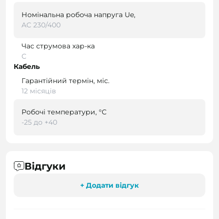
Номінальна робоча напруга Ue,
AC 230/400
Час струмова хар-ка
C
Кабель
Гарантійний термін, міс.
12 місяців
Робочі температури, °С
-25 до +40
Відгуки
+ Додати відгук