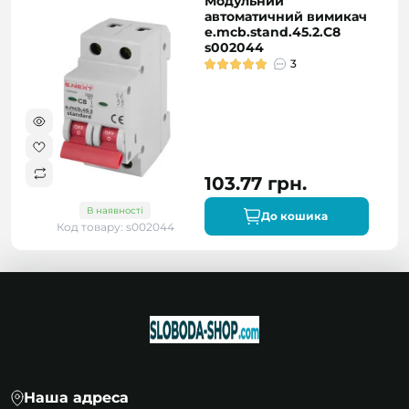
Модульний
автоматичний вимикач
e.mcb.stand.45.2.C8
s002044
3
103.77 грн.
В наявності
До кошика
Код товару: s002044
Наша адреса