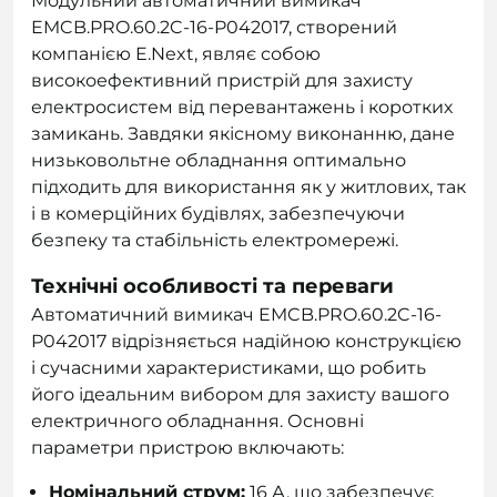
Модульний автоматичний вимикач
EMCB.PRO.60.2C-16-P042017, створений
компанією E.Next, являє собою
високоефективний пристрій для захисту
електросистем від перевантажень і коротких
замикань. Завдяки якісному виконанню, дане
низьковольтне обладнання оптимально
підходить для використання як у житлових, так
і в комерційних будівлях, забезпечуючи
безпеку та стабільність електромережі.
Технічні особливості та переваги
Автоматичний вимикач EMCB.PRO.60.2C-16-
P042017 відрізняється надійною конструкцією
і сучасними характеристиками, що робить
його ідеальним вибором для захисту вашого
електричного обладнання. Основні
параметри пристрою включають:
Номінальний струм:
16 А, що забезпечує