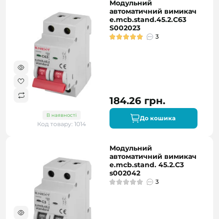
Модульний
автоматичний вимикач
e.mcb.stand.45.2.C63
S002023
3
184.26 грн.
В наявності
До кошика
Код товару: 1014
Модульний
автоматичний вимикач
e.mcb.stand. 45.2.C3
s002042
3