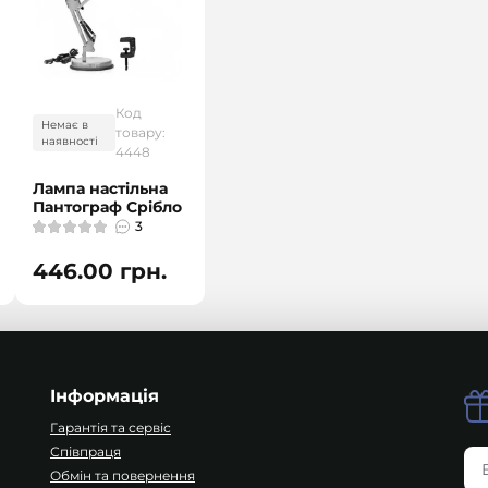
Код
Немає в
товару:
наявності
4448
Лампа настільна
Пантограф Срібло
3
446.00 грн.
Інформація
Гарантія та сервіс
Співпраця
Обмін та повернення