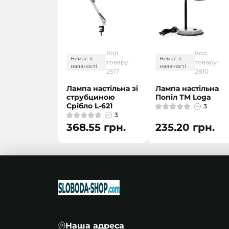
Код
Код
Немає в
Немає в
товару:
товару:
наявності
наявності
2517
2810
Лампа настільна зі
Лампа настільна
струбциною
Попіл ТМ Loga
Срібло L-621
3
3
368.55 грн.
235.20 грн.
Наша адреса