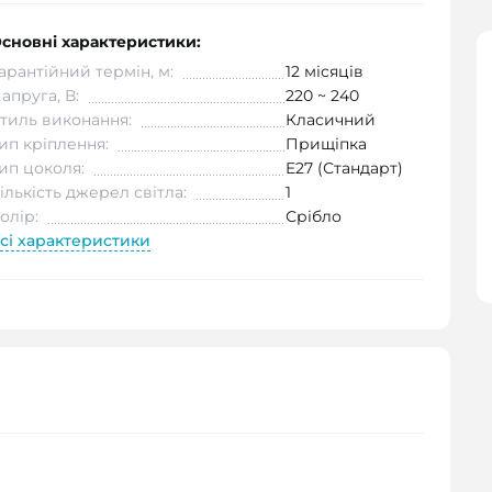
сновні характеристики:
арантійний термін, м:
12 місяців
апруга, В:
220 ~ 240
тиль виконання:
Класичний
ип кріплення:
Прищіпка
ип цоколя:
E27 (Стандарт)
ількість джерел світла:
1
олір:
Срібло
сі характеристики