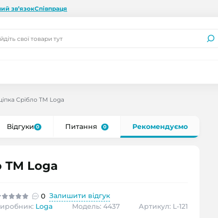
ий зв’язок
Співпраця
іпка Срібло ТМ Loga
Відгуки
Питання
Рекомендуємо
0
0
о ТМ Loga
Залишити відгук
0
иробник:
Loga
Модель: 4437
Артикул: L-121