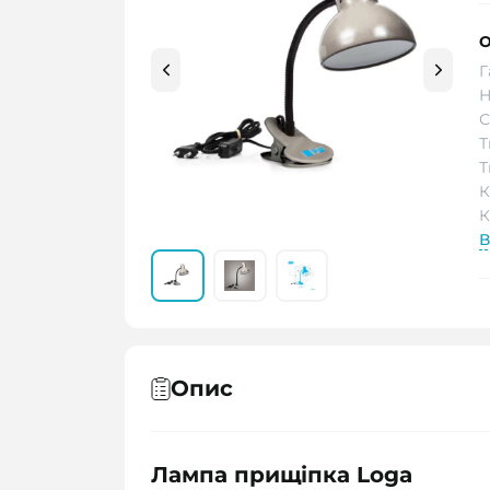
О
Г
Н
С
Т
Т
К
К
В
Опис
Лампа прищіпка Loga