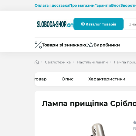
Оплата і доставка
Про магазин
Гарантія
Блог
Зворотн
Каталог товарів
Товари зі знижкою
Виробники
Світлотехніка
Настільні лампи
Лампа прищ
Все про товар
Опис
Характеристики
Лампа прищіпка Срібл
В