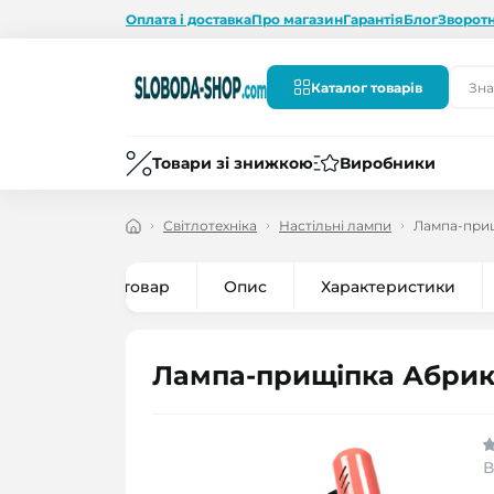
Оплата і доставка
Про магазин
Гарантія
Блог
Зворотн
Каталог товарів
Товари зі знижкою
Виробники
Світлотехніка
Настільні лампи
Лампа-прищ
Все про товар
Опис
Характеристики
Лампа-прищіпка Абрик
В