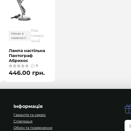
Код
Немає в
товару:
наявності
4443
Лампа настільна
Пантограф
Абрикос
1
446.00 грн.
Інформація
Гарантія та сервіс
Співпраця
Обмін та повернення