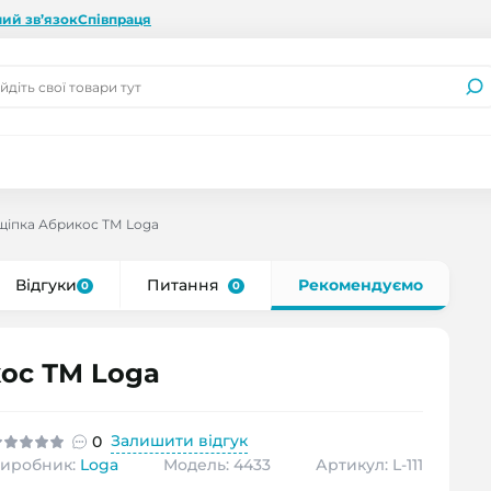
ий зв’язок
Співпраця
іпка Абрикос ТМ Loga
Відгуки
Питання
Рекомендуємо
0
0
ос ТМ Loga
Залишити відгук
0
иробник:
Loga
Модель: 4433
Артикул: L-111