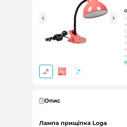
О
Г
Н
С
Т
Т
К
К
В
Опис
Лампа прищіпка Loga