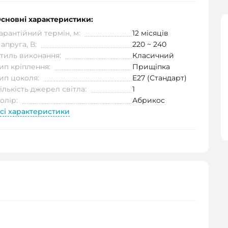
сновні характеристики:
арантійний термін, м:
12 місяців
апруга, В:
220 ~ 240
тиль виконання:
Класичний
ип кріплення:
Прищіпка
ип цоколя:
E27 (Стандарт)
ількість джерел світла:
1
олір:
Абрикос
сі характеристики