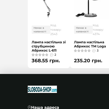
Код
Код
Немає в
Немає в
товару:
товару:
наявності
наявності
2543
4374
Лампа настільна зі
Лампа настільна
струбциною
Абрикос ТМ Loga
Абрикос L-611
3
2
368.55 грн.
235.20 грн.
Наша адреса