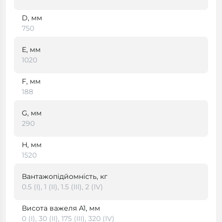
D, мм
750
E, мм
1020
F, мм
188
G, мм
290
H, мм
1520
Вантажопідйомність, кг
0.5 (I), 1 (II), 1.5 (III), 2 (IV)
Висота важеля А1, мм
0 (I), 30 (II), 175 (III), 320 (IV)