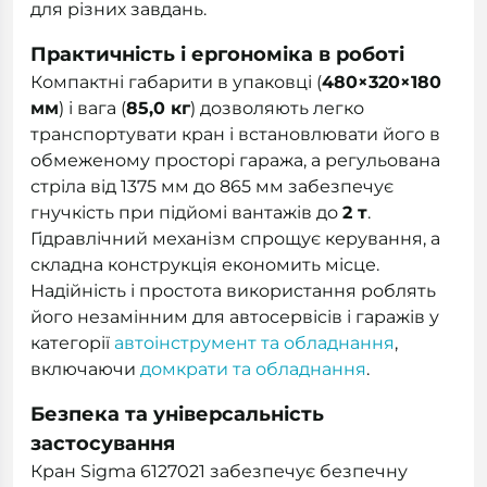
для різних завдань.
Практичність і ергономіка в роботі
Компактні габарити в упаковці (
480×320×180
мм
) і вага (
85,0 кг
) дозволяють легко
транспортувати кран і встановлювати його в
обмеженому просторі гаража, а регульована
стріла від 1375 мм до 865 мм забезпечує
гнучкість при підйомі вантажів до
2 т
.
Гідравлічний механізм спрощує керування, а
складна конструкція економить місце.
Надійність і простота використання роблять
його незамінним для автосервісів і гаражів у
категорії
автоінструмент та обладнання
,
включаючи
домкрати та обладнання
.
Безпека та універсальність
застосування
Кран Sigma 6127021 забезпечує безпечну