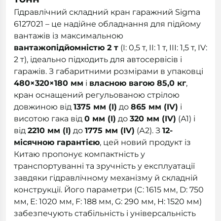
Гідравлічний складний кран гаражний Sigma
6127021 – це надійне обладнання для підйому
вантажів із максимальною
вантажопідйомністю 2 т
(I: 0,5 т, II: 1 т, III: 1,5 т, IV:
2 т), ідеально підходить для автосервісів і
гаражів. З габаритними розмірами в упаковці
480×320×180 мм
і
власною вагою 85,0 кг
,
кран оснащений регульованою стрілою
довжиною від
1375 мм (I)
до
865 мм (IV)
і
висотою гака від
0 мм (I)
до
320 мм (IV)
(А1) і
від
2210 мм (I)
до
1775 мм (IV)
(А2). З
12-
місячною гарантією
, цей новий продукт із
Китаю пропонує компактність у
транспортуванні та зручність у експлуатації
завдяки гідравлічному механізму й складній
конструкції. Його параметри (C: 1615 мм, D: 750
мм, E: 1020 мм, F: 188 мм, G: 290 мм, H: 1520 мм)
забезпечують стабільність і універсальність