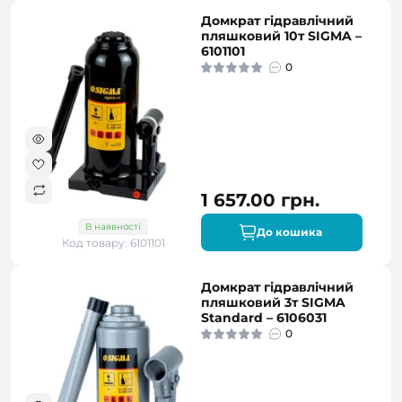
Домкрат гідравлічний
пляшковий 10т SIGMA –
6101101
0
1 657.00 грн.
В наявності
До кошика
Код товару: 6101101
Домкрат гідравлічний
пляшковий 3т SIGMA
Standard – 6106031
0