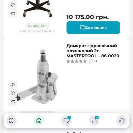
10 175.00 грн.
В наявності
До кошика
Код товару: 6140021
Домкрат гідравлічний
пляшковий 2т
MASTERTOOL – 86-0020
0
Немає в наявності
735.02 грн.
0
0
Код товару: 86-0020