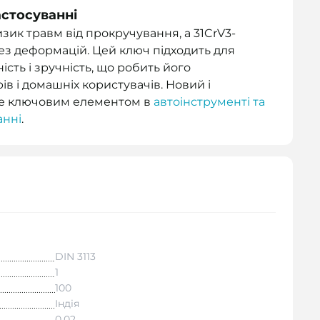
астосуванні
зик травм від прокручування, а 31CrV3-
без деформацій. Цей ключ підходить для
ість і зручність, що робить його
в і домашніх користувачів. Новий і
ане ключовим елементом в
автоінструменті та
анні
.
DIN 3113
1
100
Індія
0.02