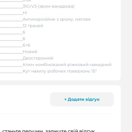
31CrV3-(хром-ванадієва)
Ні
Антикорозійне з хрому, матове
12 граней
6
6
6×6
Новий
Двосторонній
Ключ комбінований ріжковий-накидний
Кут нахилу робочих поверхонь 15°
+ Додати відгук
, станьте першим, залиште свій відгук.