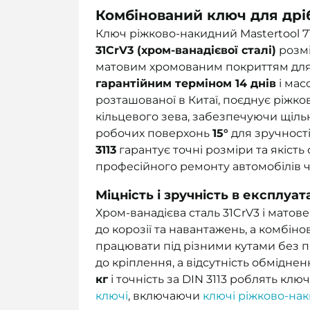
Комбінований ключ для дрі
Ключ ріжково-накидний Mastertool 71
31CrV3 (хром-ванадієвої сталі)
розм
матовим хромованим покриттям для до
гарантійним терміном 14 днів
і ма
розташованої в Китаї, поєднує ріжк
кільцевого зева, забезпечуючи щільн
робочих поверхонь
15°
для зручності
3113
гарантує точні розміри та якіст
професійного ремонту автомобілів ч
Міцність і зручність в експлуата
Хром-ванадієва сталь 31CrV3 і матов
до корозії та навантажень, а комбі
працювати під різними кутами без 
до кріплення, а відсутність обмідне
кг
і точність за DIN 3113 роблять клю
ключі
, включаючи
ключі ріжково-нак