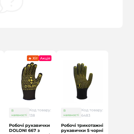
🔥 Хіт
Акція
Код товару:
Код товару:
В
В
наявності
138
наявності
6483
Робочі рукавички
Робочі трикотажні
DOLONI 667 з
рукавички 5 чорні