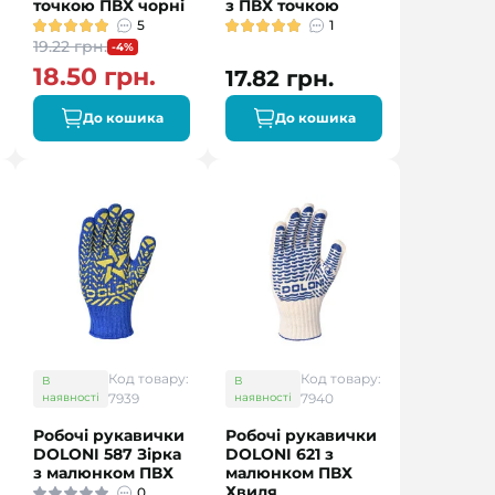
точкою ПВХ чорні
з ПВХ точкою
5
1
19.22 грн.
-4%
18.50 грн.
17.82 грн.
До кошика
До кошика
Код товару:
Код товару:
В
В
наявності
7939
наявності
7940
Робочі рукавички
Робочі рукавички
DOLONI 587 Зірка
DOLONI 621 з
з малюнком ПВХ
малюнком ПВХ
Хвиля
0