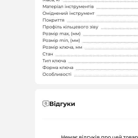
Матеріал інструментів
Оміднений інструмент
Покриття
Профіль кільцевого зіву
Розмір max, (мм)
Розмір min, (мм)
Розмір ключа, мм
Стан
Тип ключа
Форма ключа
Особливості
Відгуки
Немає відгуків про цей товар