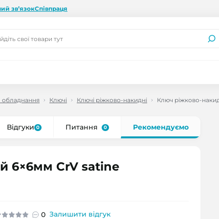
ий зв’язок
Співпраця
а обладнання
Ключі
Ключі ріжково-накидні
Ключ ріжково-накид
Відгуки
Питання
Рекомендуємо
0
0
 6×6мм CrV satine
Залишити відгук
0