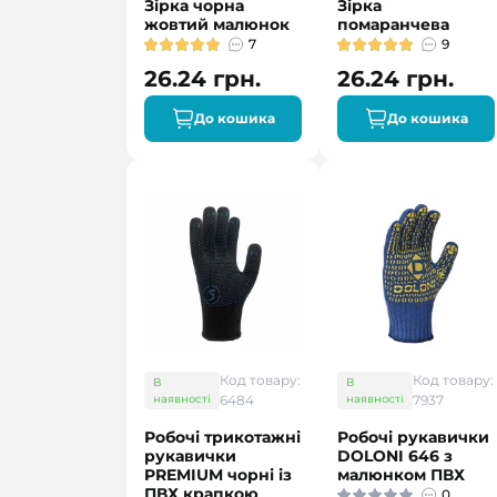
Зірка чорна
Зірка
жовтий малюнок
помаранчева
7
9
26.24 грн.
26.24 грн.
До кошика
До кошика
Код товару:
Код товару:
В
В
наявності
6484
наявності
7937
Робочі трикотажні
Робочі рукавички
рукавички
DOLONI 646 з
PREMIUM чорні із
малюнком ПВХ
ПВХ крапкою
0