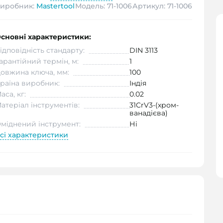
иробник:
Mastertool
Модель: 71-1006
Артикул: 71-1006
сновні характеристики:
ідповідність стандарту:
DIN 3113
арантійний термін, м:
1
овжина ключа, мм:
100
раїна виробник:
Індія
аса, кг:
0.02
атеріал інструментів:
31CrV3-(хром-
ванадієва)
міднений інструмент:
Ні
сі характеристики