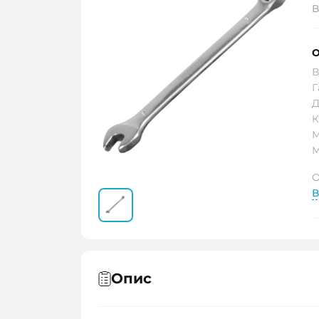
В
О
В
Г
Д
К
М
М
О
В
Опис