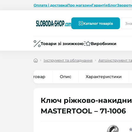
Оплата і доставка
Про магазин
Гарантія
Блог
Зворотн
Каталог товарів
Товари зі знижкою
Виробники
Інструмент та обладнання
Автоінструмент т
Все про товар
Опис
Характеристики
Ключ ріжково-накидний
MASTERTOOL – 71-1006