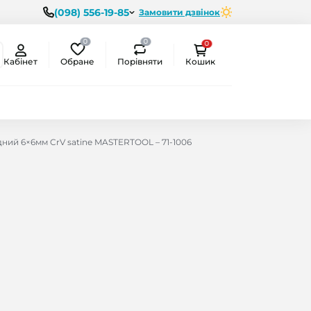
(098) 556-19-85
Замовити дзвінок
0
0
0
Обране
Порівняти
Кабінет
Кошик
ний 6×6мм CrV satine MASTERTOOL – 71-1006