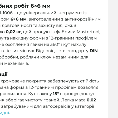
бних робіт 6×6 мм
-1006 – це універсальний інструмент із
іром
6×6 мм
, виготовлений з антикорозійним
вговічності та захисту від іржі. З
сою
0,02 кг
, цей продукт із фабрики Mastertool,
ову та накидну форми з 12-гранним профілем
е охоплення гайки на 360° і кут нахилу
 в тісних місцях. Відповідність стандарту
DIN
ь обробки, роблячи ключ незамінним для
и механізмів.
ції
е хромоване покриття забезпечують стійкість
нована форма з 12-гранним профілем дозволяє
прослизання. Кут нахилу
15°
спрощує доступ
ння зберігає чистоту граней. Легка маса
0,02
ч затребуваним для автосервісів у категорії
идні
.