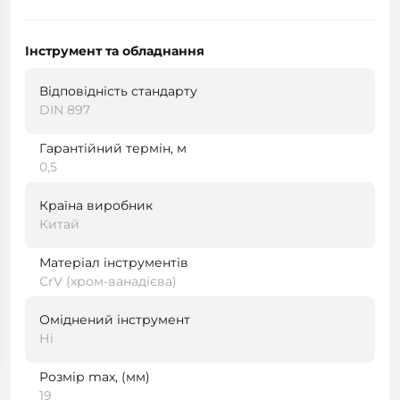
Інструмент та обладнання
Відповідність стандарту
DIN 897
Гарантійний термін, м
0,5
Країна виробник
Китай
Матеріал інструментів
CrV (хром-ванадієва)
Оміднений інструмент
Ні
Розмір max, (мм)
19