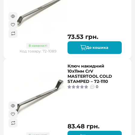
73.53 грн.
В наявності
До кошика
Код товару: 72-1089
Ключ накидний
10х11мм CrV
MASTERTOOL COLD
STAMPED – 72-1110
0
83.48 грн.