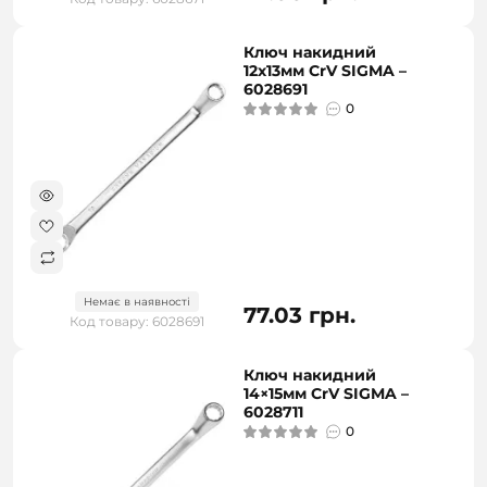
Ключ накидний
12х13мм CrV SIGMA –
6028691
0
Немає в наявності
77.03 грн.
Код товару: 6028691
Ключ накидний
14×15мм CrV SIGMA –
6028711
0