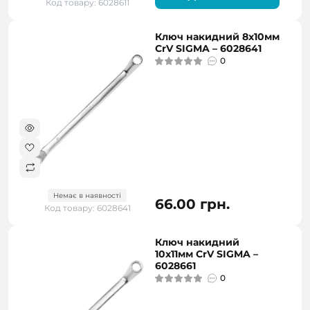
Код товару: 6028611
Ключ накидний 8х10мм
CrV SIGMA – 6028641
0
Немає в наявності
66.00 грн.
Код товару: 6028641
Ключ накидний
10х11мм CrV SIGMA –
6028661
0