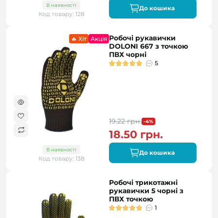
В наявності
До кошика
Код товару: 128
Робочі рукавички
🔥 Хіт
Акція
DOLONI 667 з точкою
ПВХ чорні
5
19.22 грн.
-4%
18.50 грн.
В наявності
До кошика
Код товару: 138
Робочі трикотажні
рукавички 5 чорні з
ПВХ точкою
1