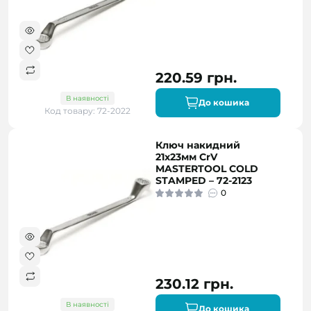
220.59 грн.
В наявності
До кошика
Код товару: 72-2022
Ключ накидний
21х23мм CrV
MASTERTOOL COLD
STAMPED – 72-2123
0
230.12 грн.
В наявності
До кошика