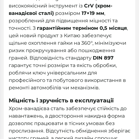
високоякісний інструмент із
CrV (хром-
ванадієвої сталі)
розміром
17×19 мм
,
розроблений для підвищення міцності та
точності. З
гарантійним терміном 0,5 місяця
,
цей новий продукт з Китаю забезпечує
щільне охоплення гайки на 360°, мінімізуючи
ризик прокручування або пошкодження
граней. Відповідність стандарту
DIN 897
гарантує точні розміри та якість обробки,
роблячи ключ універсальним для
професійного та побутового використання в
ремонті автомобілів чи механізмів.
Міцність і зручність в експлуатації
Хром-ванадієва сталь забезпечує стійкість до
навантажень, а двостороння накидна форма
дозволяє працювати в тісних умовах без
прослизання. Відсутність обміднення зберігає
чистоту граней, а легкий дизайн спрощує