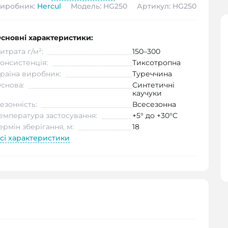
иробник:
Hercul
Модель: HG250
Артикул: HG250
сновні характеристики:
итрата г/м²:
150–300
онсистенція:
Тиксотропна
раїна виробник:
Туреччина
снова:
Синтетичні
каучуки
езонність:
Всесезонна
емпература застосування:
+5° до +30°C
ермін зберігання, м:
18
сі характеристики