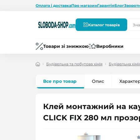
Оплата і доставка
Про магазин
Гарантія
Блог
Зворотн
Каталог товарів
Товари зі знижкою
Виробники
Будівельна та побутова хімія
Будівельна хімі
Все про товар
Опис
Характе
Клей монтажний на ка
CLICK FIX 280 мл проз