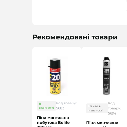
Рекомендовані товари
Код товару:
Код
В
Немає в
наявності
5683
товару:
наявності
5694
Піна монтажна
побутова Belife
Піна монтажна