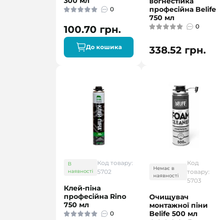
300 мл
вогнестійка
професійна Belife
0
750 мл
0
100.70 грн.
До кошика
338.52 грн.
Код товару:
Код
В
Немає в
наявності
5702
товару:
наявності
5703
Клей-піна
професійна Rino
Очищувач
750 мл
монтажної піни
Belife 500 мл
0