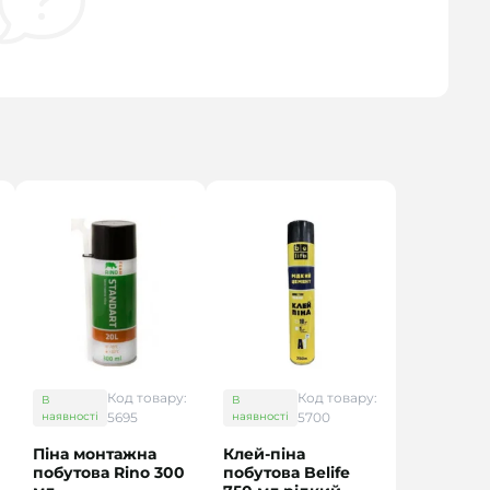
Код товару:
Код товару:
В
В
наявності
5695
наявності
5700
Піна монтажна
Клей-піна
побутова Rino 300
побутова Belife