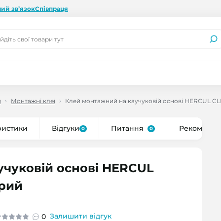
ий зв’язок
Співпраця
я
Монтажні клеї
Клей монтажний на каучуковій основі HERCUL CL
ристики
Відгуки
Питання
Рекоменду
0
0
учуковій основі HERCUL
орий
Залишити відгук
0