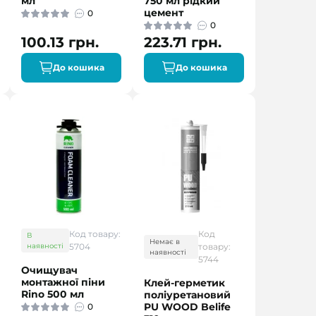
мл
750 мл рідкий
цемент
0
0
100.13 грн.
223.71 грн.
До кошика
До кошика
Код товару:
Код
В
Немає в
наявності
5704
товару:
наявності
5744
Очищувач
монтажної піни
Клей-герметик
Rino 500 мл
поліуретановий
PU WOOD Belife
0