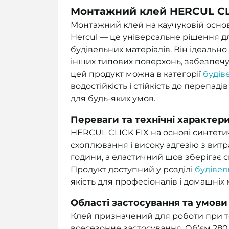
Монтажний клей HERCUL CL
Монтажний клей на каучуковій основ
Hercul — це універсальне рішення д
будівельних матеріалів. Він ідеально
інших типових поверхонь, забезпеч
цей продукт можна в категорії
будіве
водостійкість і стійкість до перепа
для будь-яких умов.
Переваги та технічні характер
HERCUL CLICK FIX на основі синтети
схоплювання і високу адгезію з витр
години, а еластичний шов зберігає с
Продукт доступний у розділі
будівель
якість для професіоналів і домашніх 
Області застосування та умов
Клей призначений для роботи при те
всесезонне застосування. Об’єм 280