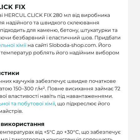
ICK FIX
і HERCUL CLICK FIX 280 мл від виробника
ля надійного та швидкого склеювання
 підходить для каменю, бетону, штукатурки та
уючи безбарвний і еластичний шов. Придбати
льної хімії
на сайті Sloboda-shop.com. Його
дів температур роблять його надійним вибором
истики
чних каучуків забезпечує швидке початкове
атою 150–300 г/м². Повне висихання займає 72
вої властивості навіть під навантаженнями.
ної та побутової хімії
, що підкреслює його
майстрів.
и використання
мпературах від +5°C до +30°C, що забезпечує
 мл і тиксотропна консистенція спрощують