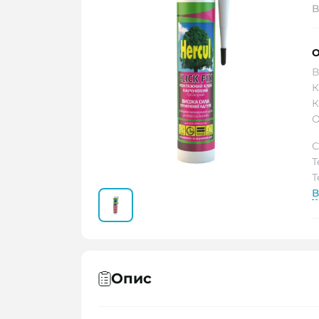
В
О
В
К
К
О
С
Т
Т
В
Опис