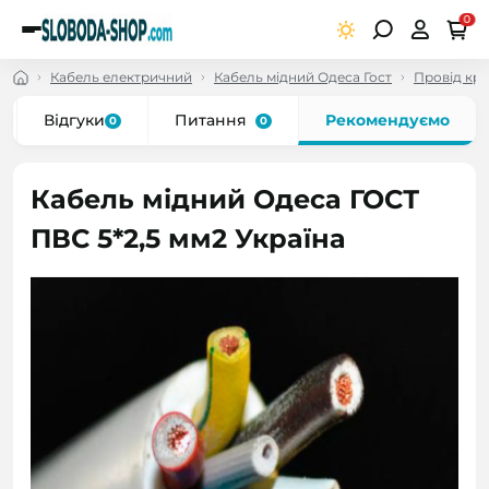
0
Кабель електричний
Кабель мідний Одеса Гост
Провід кр
Відгуки
Питання
Рекомендуємо
0
0
Кабель мідний Одеса ГОСТ
ПВС 5*2,5 мм2 Україна