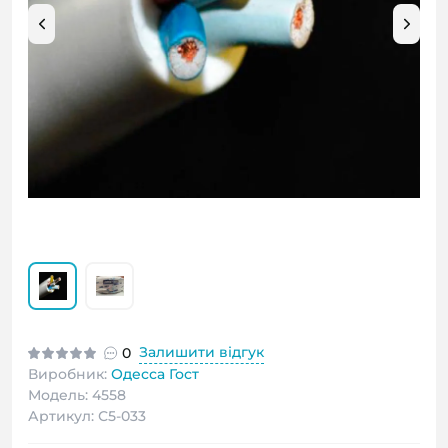
Залишити відгук
0
Виробник:
Одесса Гост
Модель: 4558
Артикул: С5-033