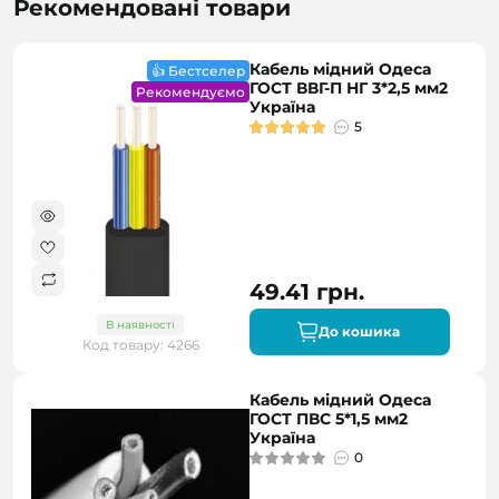
Рекомендовані товари
Кабель мідний Одеса
👍 Бестселер
ГОСТ ВВГ-П НГ 3*2,5 мм2
Рекомендуємо
Україна
5
49.41 грн.
В наявності
До кошика
Код товару: 4266
Кабель мідний Одеса
ГОСТ ПВС 5*1,5 мм2
Україна
0