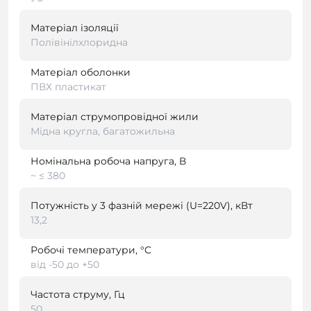
Матеріал ізоляції
Полівінілхлоридна
Матеріал оболонки
ПВХ пластикат
Матеріал струмопровідної жили
Мідна кругла, багатожильна
Номінальна робоча напруга, В
~ ≤ 380
Потужність у 3 фазній мережі (U=220V), кВт
13,2
Робочі температури, °С
від -50 до +50
Частота струму, Гц
50