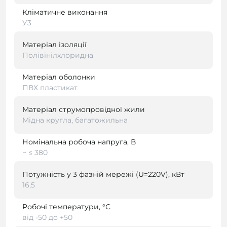
Кліматичне виконання
У3
Матеріал ізоляції
Полівінілхлоридна
Матеріал оболонки
ПВХ пластикат
Матеріал струмопровідної жили
Мідна кругла, багатожильна
Номінальна робоча напруга, В
~ ≤ 380
Потужність у 3 фазній мережі (U=220V), кВт
16,5
Робочі температури, °С
від -50 до +50