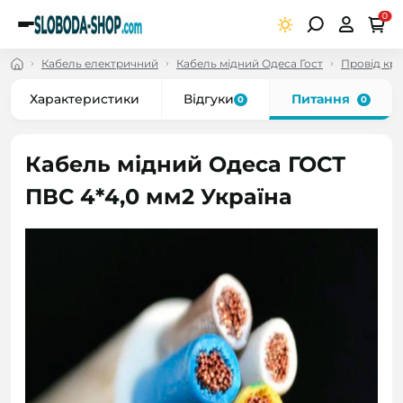
0
Кабель електричний
Кабель мідний Одеса Гост
Провід кр
Характеристики
Відгуки
Питання
0
0
Кабель мідний Одеса ГОСТ
ПВС 4*4,0 мм2 Україна