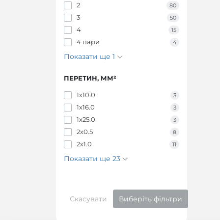
2
80
3
50
4
15
4 пари
4
Показати ще 1
ПЕРЕТИН, ММ²
1х10.0
3
1х16.0
3
1х25.0
3
2х0.5
8
2х1.0
11
Показати ще 23
Скасувати
Виберіть фільтри