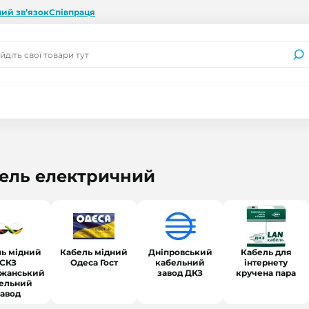
ий зв’язок
Співпраця
ель електричний
ль мідний
Кабель мідний
Дніпровський
Кабель для
СКЗ
Одеса Гост
кабельний
інтернету
жанський
завод ДКЗ
кручена пара
ельний
завод