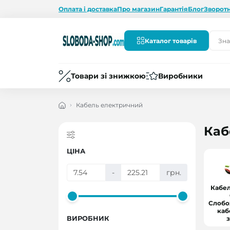
Оплата і доставка
Про магазин
Гарантія
Блог
Зворотн
Каталог товарів
Товари зі знижкою
Виробники
Кабель електричний
Каб
ЦІНА
-
грн.
Кабе
Слобо
каб
ВИРОБНИК