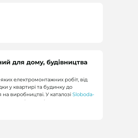
ий для дому, будівництва
яких електромонтажних робіт, від
ки у квартирі та будинку до
на виробництві. У каталозі
Sloboda-
 продукція для різних умов
и в роздріб або оптом з ПДВ за
та провід для приватного
нтажу на великих об’єктах.