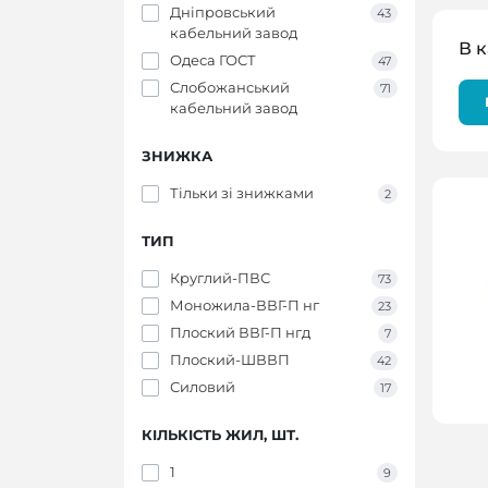
Дніпровський
43
кабельний завод
В к
Одеса ГОСТ
47
Слобожанський
71
кабельний завод
ЗНИЖКА
Тільки зі знижками
2
ТИП
Круглий-ПВС
73
Моножила-ВВГ-П нг
23
Плоский ВВГ-П нгд
7
Плоский-ШВВП
42
Силовий
17
КІЛЬКІСТЬ ЖИЛ, ШТ.
1
9