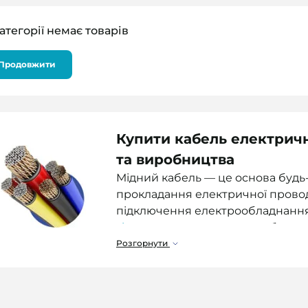
атегорії немає товарів
Продовжити
Купити кабель електричн
та виробництва
Мідний кабель — це основа будь-
прокладання електричної провод
підключення електрообладнання 
shop.com
представлена кабельна
експлуатації з можливістю купит
Розгорнути
вигідною ціною.
У наявності мідний кабель, дріт 
використання та професійного мо