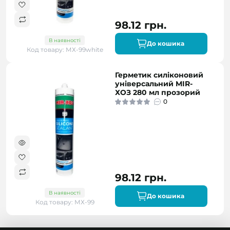
98.12 грн.
В наявності
До кошика
Код товару: МХ-99white
Герметик силіконовий
універсальний MIR-
ХОЗ 280 мл прозорий
0
98.12 грн.
В наявності
До кошика
Код товару: МХ-99