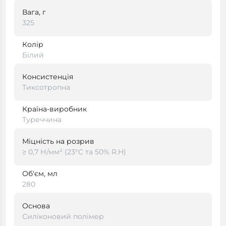
Вага, г
325
Колір
Білий
Консистенція
Тиксотропна
Країна-виробник
Туреччина
Міцність на розрив
≥ 0,7 Н/мм² (23°C та 50% R.H)
Об'єм, мл
280
Основа
Силіконовий полімер