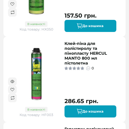
157.50 грн.
В наявності
До кошика
Код товару: HX050
Клей-піна для
полістиролу та
пінопласту HERCUL
MANTO 800 мл
пістолетна
0
286.65 грн.
В наявності
До кошика
Код товару: HF003