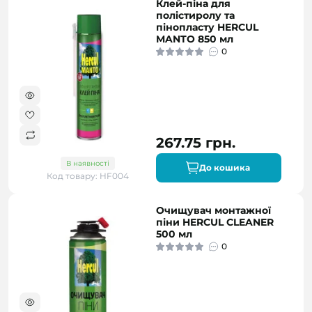
Клей-піна для
полістиролу та
пінопласту HERCUL
MANTO 850 мл
0
267.75 грн.
В наявності
До кошика
Код товару: HF004
Очищувач монтажної
піни HERCUL CLEANER
500 мл
0