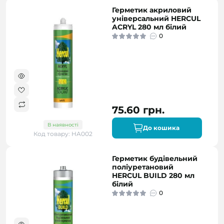
Герметик акриловий
універсальний HERCUL
ACRYL 280 мл білий
0
75.60 грн.
В наявності
До кошика
Код товару: HA002
Герметик будівельний
поліуретановий
HERCUL BUILD 280 мл
білий
0