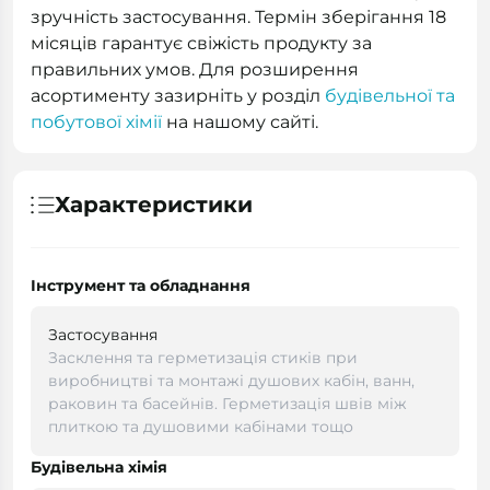
зручність застосування. Термін зберігання 18
місяців гарантує свіжість продукту за
правильних умов. Для розширення
асортименту зазирніть у розділ
будівельної та
побутової хімії
на нашому сайті.
Характеристики
Інструмент та обладнання
Застосування
Засклення та герметизація стиків при
виробництві та монтажі душових кабін, ванн,
раковин та басейнів. Герметизація швів між
плиткою та душовими кабінами тощо
Будівельна хімія