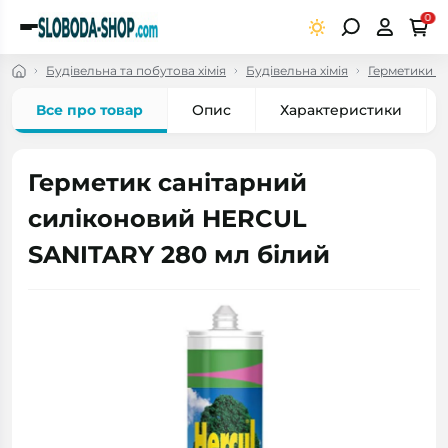
0
Будівельна та побутова хімія
Будівельна хімія
Герметики с
Все про товар
Опис
Характеристики
Герметик санітарний
силіконовий HERCUL
SANITARY 280 мл білий