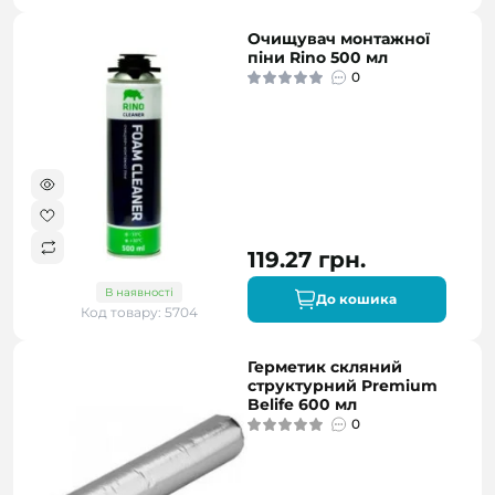
Очищувач монтажної
піни Rino 500 мл
0
119.27 грн.
В наявності
До кошика
Код товару: 5704
Герметик скляний
структурний Premium
Belife 600 мл
0