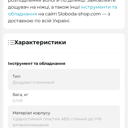
розподілення вологи по ділянці. Замовляйте
дощувач на ніжці, а також інші
інструменти та
обладнання
на сайті Sloboda-shop.com — з
доставкою по всій Україні.
Характеристики
Інструмент та обладнання
Тип
Дощувач статичний
Вага, кг
0,149
Матеріал корпусу
Ударостійкий пластик ABS стійкий до УФ-
випромінювання