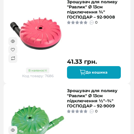
Зрошувач для поливу
"Равлик" Ø 13см
підключення ¾"
ГОСПОДАР – 92-9008
0
41.33 грн.
В наявності
До кошика
Код товару: 7686
Зрошувач для поливу
"Равлик" Ø 13см
підключення ½"–¾"
ГОСПОДАР – 92-9009
0