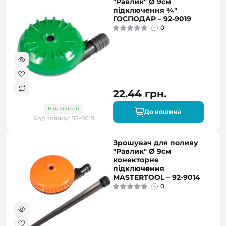
"Равлик" Ø 9см
підключення ¾"
ГОСПОДАР – 92-9019
0
22.44 грн.
В наявності
До кошика
Код товару: 92-9019
Зрошувач для поливу
"Равлик" Ø 9см
конекторне
підключення
MASTERTOOL – 92-9014
0