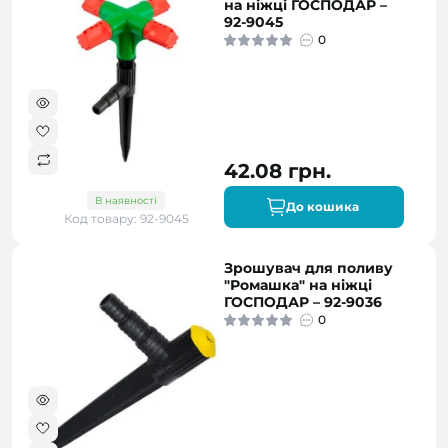
на ніжці ГОСПОДАР –
92-9045
0
42.08 грн.
В наявності
До кошика
Код товару: 92-9045
Зрошувач для поливу
"Ромашка" на ніжці
ГОСПОДАР – 92-9036
0