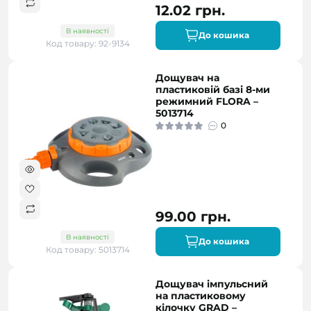
12.02 грн.
В наявності
До кошика
Код товару: 92-9134
Дощувач на
пластиковій базі 8-ми
режимний FLORA –
5013714
0
99.00 грн.
В наявності
До кошика
Код товару: 5013714
Дощувач імпульсний
на пластиковому
кілочку GRAD –