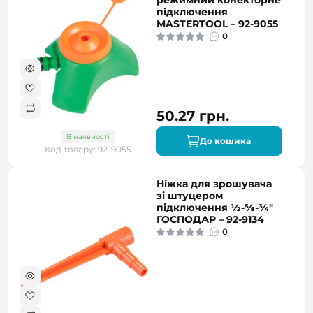
режимний конекторне
підключення
MASTERTOOL – 92-9055
0
50.27 грн.
В наявності
До кошика
Код товару: 92-9055
Ніжка для зрошувача
зі штуцером
підключення ½-⅝-¾"
ГОСПОДАР – 92-9134
0