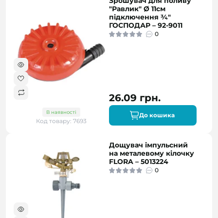
Зрошувач для поливу
"Равлик" Ø 11см
підключення ¾"
ГОСПОДАР – 92-9011
0
26.09 грн.
В наявності
До кошика
Код товару: 7693
Дощувач імпульсний
на металевому кілочку
FLORA – 5013224
0