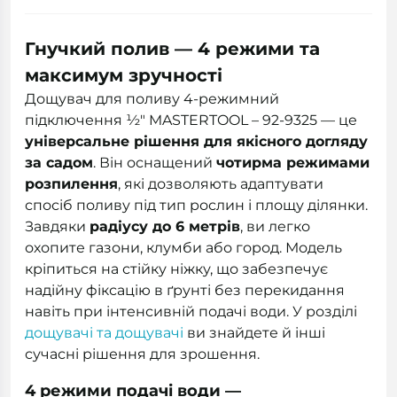
Гнучкий полив — 4 режими та
максимум зручності
Дощувач для поливу 4-режимний
підключення ½" MASTERTOOL – 92-9325 — це
універсальне рішення для якісного догляду
за садом
. Він оснащений
чотирма режимами
розпилення
, які дозволяють адаптувати
спосіб поливу під тип рослин і площу ділянки.
Завдяки
радіусу до 6 метрів
, ви легко
охопите газони, клумби або город. Модель
кріпиться на стійку ніжку, що забезпечує
надійну фіксацію в ґрунті без перекидання
навіть при інтенсивній подачі води. У розділі
дощувачі та дощувачі
ви знайдете й інші
сучасні рішення для зрошення.
4 режими подачі води —