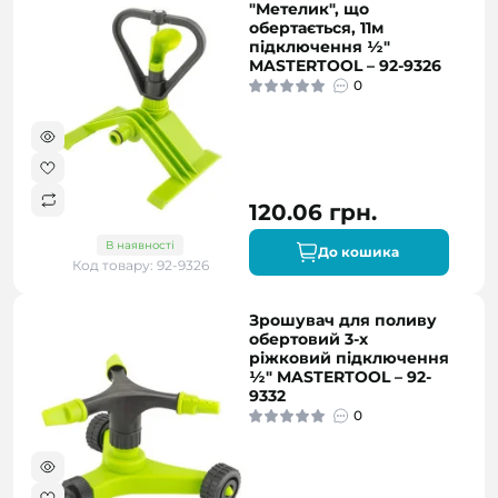
"Метелик", що
обертається, 11м
підключення ½"
MASTERTOOL – 92-9326
0
120.06 грн.
В наявності
До кошика
Код товару: 92-9326
Зрошувач для поливу
обертовий 3-х
ріжковий підключення
½" MASTERTOOL – 92-
9332
0