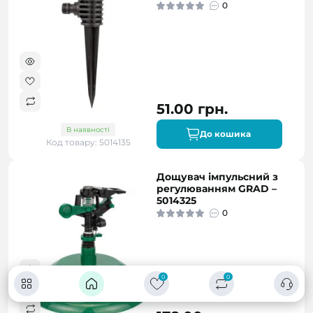
0
51.00 грн.
В наявності
До кошика
Код товару: 5014135
Дощувач імпульсний з
регулюванням GRAD –
5014325
0
0
0