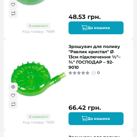
48.53 грн.
В наявності
До кошика
Код товару: 7688
Зрошувач для поливу
"Равлик кристал" Ø
13см підключення ½"–
¾" ГОСПОДАР – 92-
9010
0
66.42 грн.
В наявності
До кошика
Код товару: 7690