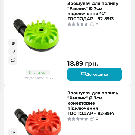
Зрошувач для поливу
"Равлик" Ø 7см
підключення ¾"
ГОСПОДАР – 92-8913
0
18.89 грн.
В наявності
До кошика
Код товару: 7672
Зрошувач для поливу
"Равлик" Ø 7см
конекторне
підключення
ГОСПОДАР – 92-8914
0