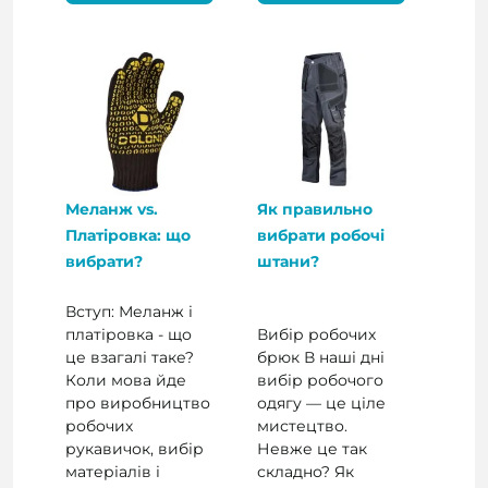
Меланж vs.
Як правильно
Платіровка: що
вибрати робочі
вибрати?
штани?
Вступ: Меланж і
платіровка - що
Вибір робочих
це взагалі таке?
брюк В наші дні
Коли мова йде
вибір робочого
про виробництво
одягу — це ціле
робочих
мистецтво.
рукавичок, вибір
Невже це так
матеріалів і
складно? Як