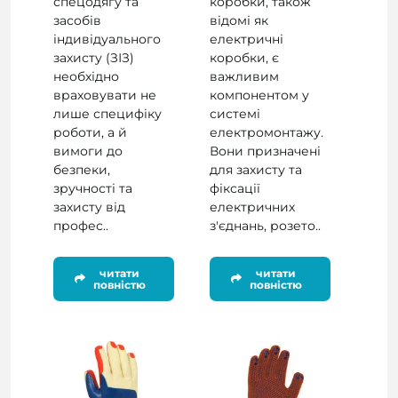
спецодягу та
коробки, також
засобів
відомі як
індивідуального
електричні
захисту (ЗІЗ)
коробки, є
необхідно
важливим
враховувати не
компонентом у
лише специфіку
системі
роботи, а й
електромонтажу.
вимоги до
Вони призначені
безпеки,
для захисту та
зручності та
фіксації
захисту від
електричних
профес..
з'єднань, розето..
читати
читати
повністю
повністю