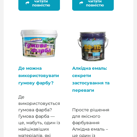
читати
читати
повністю
повністю
Де можна
Алкідна емаль:
використовувати
секрети
гумову фарбу?
застосування та
переваги
Де
використовується
гумова фарба?
Просте рішення
Гумова фарба —
для якісного
це, мабуть, один із
фарбування
найцікавіших
Алкідна емаль –
матеріалів, які
це один із