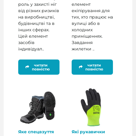
роль у захисті ніг
елемент
від різних ризиків
екіпірування для
на виробництві,
тих, хто працює на
будівництві та в
вулиці або в
інших сферах.
холодних
Цей елемент
приміщеннях.
засобів
Завдання
індивідуал..
жилетки ..
читати
читати
повністю
повністю
Яке спецвзуття
Які рукавички