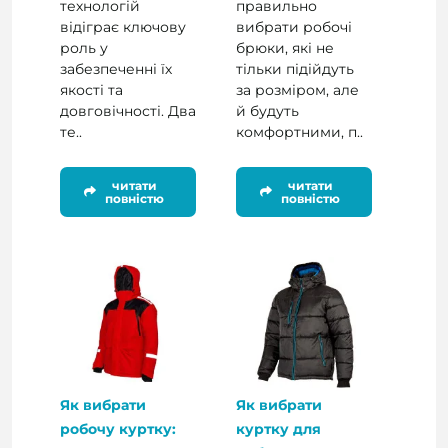
технологій
правильно
відіграє ключову
вибрати робочі
роль у
брюки, які не
забезпеченні їх
тільки підійдуть
якості та
за розміром, але
довговічності. Два
й будуть
те..
комфортними, п..
читати
читати
повністю
повністю
Як вибрати
Як вибрати
робочу куртку:
куртку для