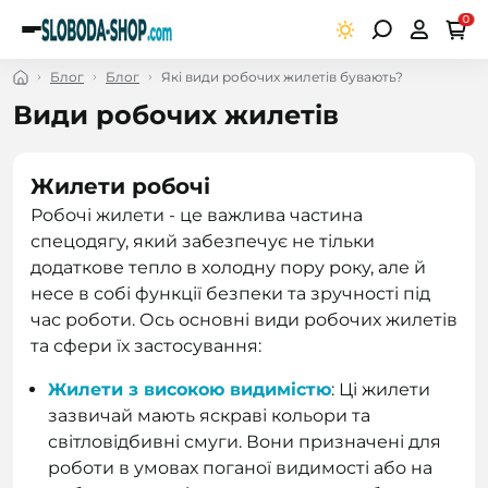
0
Блог
Блог
Які види робочих жилетів бувають?
Види робочих жилетів
Жилети робочі
Робочі жилети - це важлива частина
спецодягу, який забезпечує не тільки
додаткове тепло в холодну пору року, але й
несе в собі функції безпеки та зручності під
час роботи. Ось основні види робочих жилетів
та сфери їх застосування:
Жилети з високою видимістю
: Ці жилети
зазвичай мають яскраві кольори та
світловідбивні смуги. Вони призначені для
роботи в умовах поганої видимості або на