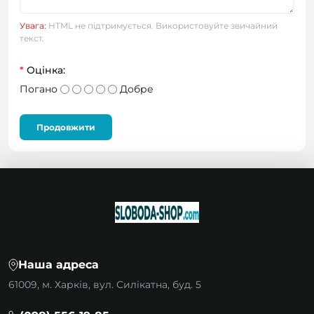
Увага:
HTML не підтримується. Використовуйте звичайний
текст.
*
Оцінка:
Погано
Добре
Продовжити
Наша адреса
61009, м. Харків, вул. Силікатна, буд. 5