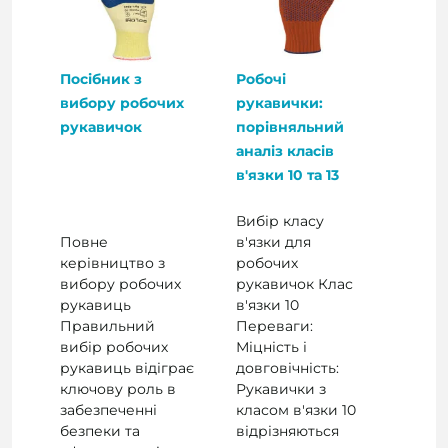
Посібник з
Робочі
вибору робочих
рукавички:
рукавичок
порівняльний
аналіз класів
в'язки 10 та 13
Вибір класу
Повне
в'язки для
керівництво з
робочих
вибору робочих
рукавичок Клас
рукавиць
в'язки 10
Правильний
Переваги:
вибір робочих
Міцність і
рукавиць відіграє
довговічність:
ключову роль в
Рукавички з
забезпеченні
класом в'язки 10
безпеки та
відрізняються