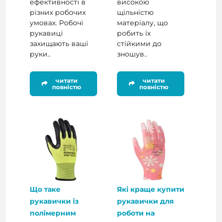
ефективності в
високою
різних робочих
щільністю
умовах. Робочі
матеріалу, що
рукавиці
робить їх
захищають ваші
стійкими до
руки..
зношув..
читати
читати
повністю
повністю
Що таке
Які краще купити
рукавички із
рукавички для
полімерним
роботи на