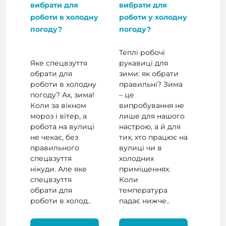
вибрати для
вибрати для
роботи в холодну
роботи у холодну
погоду?
погоду?
Теплі робочі
Яке спецвзуття
рукавиці для
обрати для
зими: як обрати
роботи в холодну
правильні? Зима
погоду? Ах, зима!
– це
Коли за вікном
випробування не
мороз і вітер, а
лише для нашого
робота на вулиці
настрою, а й для
не чекає, без
тих, хто працює на
правильного
вулиці чи в
спецвзуття
холодних
нікуди. Але яке
приміщеннях.
спецвзуття
Коли
обрати для
температура
роботи в холод..
падає нижче..