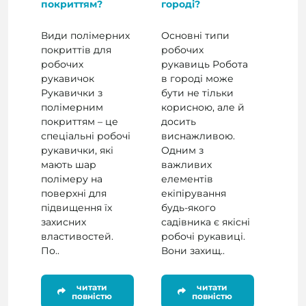
покриттям?
городі?
Види полімерних
Основні типи
покриттів для
робочих
робочих
рукавиць Робота
рукавичок
в городі може
Рукавички з
бути не тільки
полімерним
корисною, але й
покриттям – це
досить
спеціальні робочі
виснажливою.
рукавички, які
Одним з
мають шар
важливих
полімеру на
елементів
поверхні для
екіпірування
підвищення їх
будь-якого
захисних
садівника є якісні
властивостей.
робочі рукавиці.
По..
Вони захищ..
читати
читати
повністю
повністю