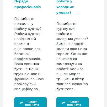
Поради
роботи у
професіоналів
холодних
умовах?
Як вибрати
правильну
Як вибрати
робочу куртку?
куртку для
Робоча куртка —
роботи в
невід'ємний
холодних умовах?
елемент
Зима на порозі, і
екіпіровки для
холоди вже не за
багатьох
горами. Ох, як же
професіоналів.
не хочеться
Вона повинна
замерзнути на
бути не тільки
роботі! Коли за
зручною, але й
вікном мороз
функціональною,
тріщить, а вітер
враховуючи
завиває, важливо
специфіку ва..
бути тепл..
читати
читати
повністю
повністю