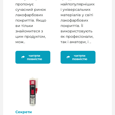
пропонує
найпопулярніших
сучасний ринок
і універсальних
лакофарбових
матеріалів у світі
покриттів. Якщо
лакофарбових
ви тільки
покриттів. Її
знайомитеся з
використовують
цим продуктом,
як професіонали,
мож..
так і аматори, і ..
читати
читати
повністю
повністю
Секрети