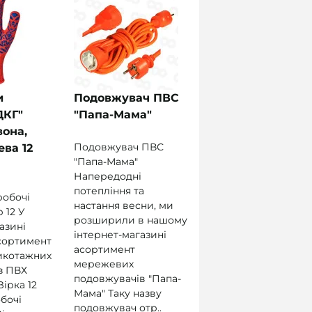
и
Подовжувач ПВС
ДКГ"
"Папа-Мама"
вона,
Подовжувач ПВС
ва 12
"Папа-Мама"
Напередодні
потепління та
робочі
настання весни, ми
 12 У
розширили в нашому
азині
інтернет-магазині
сортимент
асортимент
икотажних
мережевих
з ПВХ
подовжувачів "Папа-
Зірка 12
Мама" Таку назву
обочі
подовжувач отр..