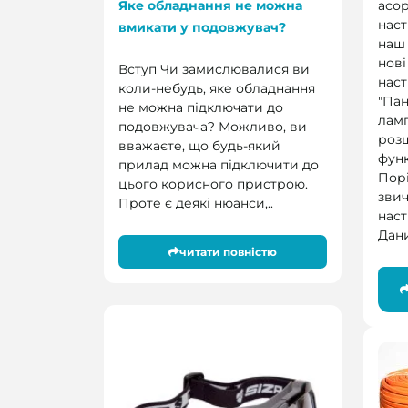
асо
Яке обладнання не можна
наст
вмикати у подовжувач?
наш
нові
Вступ Чи замислювалися ви
наст
коли-небудь, яке обладнання
"Пан
не можна підключати до
лам
подовжувача? Можливо, ви
роз
вважаєте, що будь-який
фун
прилад можна підключити до
Порі
цього корисного пристрою.
зви
Проте є деякі нюанси,..
наст
Дани
читати повністю