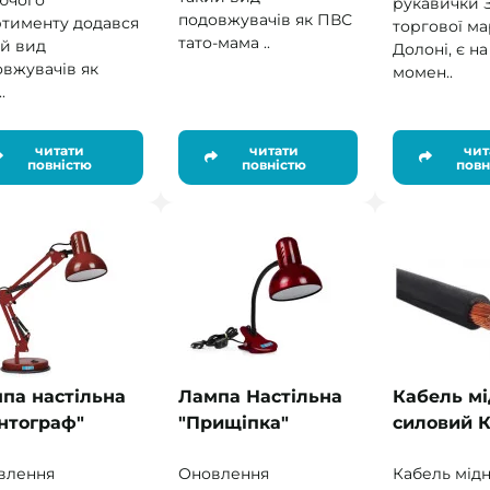
ючого
рукавички З
подовжувачів як ПВС
ртименту додався
торгової м
тато-мама ..
ий вид
Долоні, є н
вжувачів як
момен..
.
читати
читати
чит
повністю
повністю
повн
па настільна
Лампа Настільна
Кабель м
нтограф"
"Прищіпка"
силовий К
влення
Оновлення
Кабель мід