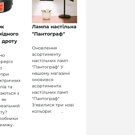
ок
Лампа настільна
мідного
"Пантограф"
 дроту
Оновлення
асортименту
но
настільних ламп
ереріз
"Пантограф" У
о
нашому магазині
 при
оновився
ектричних
асортименти
лів та
настільних ламп
аються з
"Пантограф"
 як
З'явилися три нові
реальний
кольори: ..
ту?
робники
нижу..