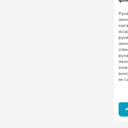
флі
Рука
зим
мага
асо
рука
зим
з'яв
рука
зим
мож
вик
як с