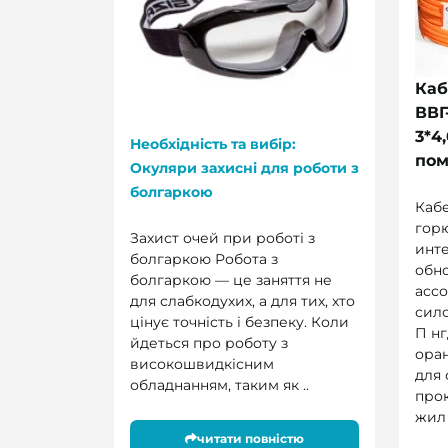
Каб
ВВГ
3*4
Необхідність та вибір:
пом
Окуляри захисні для роботи з
болгаркою
Каб
гор
Захист очей при роботі з
инт
болгаркою Робота з
обн
болгаркою — це заняття не
асс
для слабкодухих, а для тих, хто
сило
цінує точність і безпеку. Коли
П нг
йдеться про роботу з
ора
високошвидкісним
для
обладнанням, таким як ..
про
жил 
читати повністю