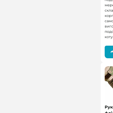
мере
скл
кор
само
виг
под
коту
Рук