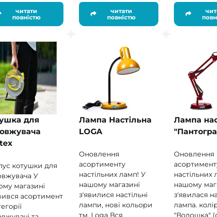
читати
читати
чит
повністю
повністю
повн
ушка для
Лампа Настільна
Лампа нас
овжувача
LOGA
"Пантогр
ttex
Оновлення
Оновлення
асортименту
асортимент
пус котушки для
настільних ламп! У
настільних 
овжувача У
нашому магазині
нашому маг
ому магазині
з'явилися настільні
з'явилася н
вився асортимент
лампи, нові кольори
лампа. колі
тегорії
тм. Loga Вся
"Волошка" (
вжувачі та