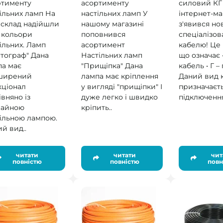
ртименту
асортименту
силовий КГ
ільних ламп На
настільних ламп У
інтернет-ма
 склад надійшли
нашому магазині
з'явився но
 кольори
поповнився
спеціалізо
ільних. Ламп
асортимент
кабелю! Це 
тограф" Дана
Настільних ламп
що означає •
па має
"Прищіпка" Дана
кабель • Г –
ширений
лампа має кріплення
Даний вид 
кціонал
у вигляді "прищіпки" І
призначаєт
вняно із
дуже легко і швидко
підключення
чайною
кріпить..
ільною лампою.
й вид..
читати
читати
чит
повністю
повністю
повн