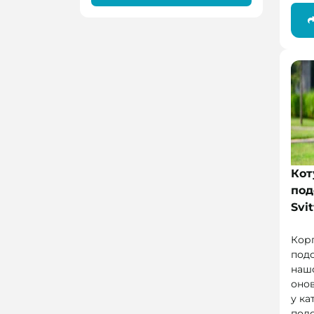
Кот
под
Svi
Кор
под
наш
оно
у ка
подо