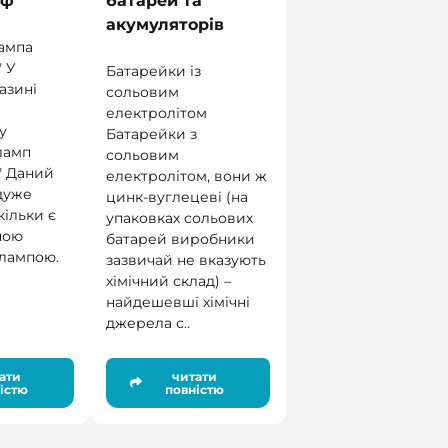
аф"
батарей та
акумуляторів
ампа
 У
Батарейки із
азині
сольовим
електролітом
у
Батарейки з
ламп
сольовим
" Даний
електролітом, вони ж
дуже
цинк-вуглецеві (на
кільки є
упаковках сольових
ною
батарей виробники
 лампою.
зазвичай не вказують
хімічний склад) –
найдешевші хімічні
джерела с..
ати
читати
істю
повністю