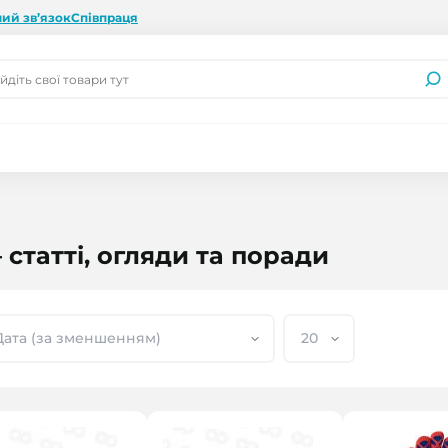
ий зв’язок
Співпраця
статті, огляди та поради