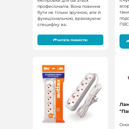
існу
екіпіровки для багатьох
асо
професіоналів. Вона повинна
так
бути не тільки зручною, але й
подо
функціональною, враховуючи
ПВС.
специфіку ва..
читати повністю
Лам
"Па
Оно