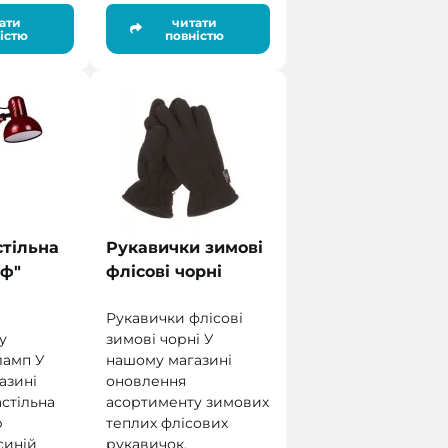
ати
читати
істю
повністю
тільна
Рукавички зимові
аф"
флісові чорні
Рукавички флісові
у
зимові чорні У
ламп У
нашому магазині
азині
оновлення
астільна
асортименту зимових
р
теплих флісових
синій
рукавичок,