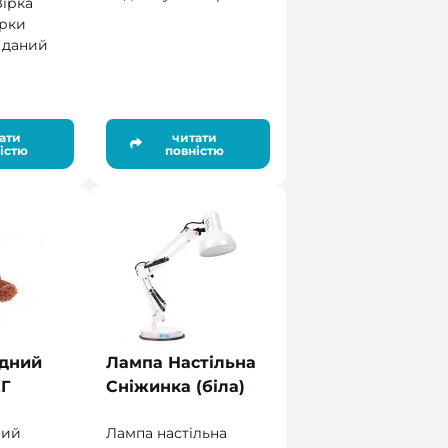
ірка
арки
а даний
ати
читати
істю
повністю
ідний
Лампа Настільна
Г
Сніжинка (біла)
ний
Лампа настільна