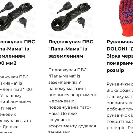
овжувач ПВС
Подовжувач ПВС
Рукавичк
па-Мама" із
"Папа-Мама" із
DOLONI "
емленням
заземленням
Зірка чер
,00 мм2
помаранче
Подовжувач ПВС
розмір
"Папа-Мама" із
овжувач ПВС
заземленням У
а-Мама" із
Рукавички 
нашому магазині
мленням 3*1,00
Зірка розмір
оновився асортимент
 У нашому
нашому маг
мережевих
зині оновився
оновився а
подовжувачів тато-
ртимент
робочих тр
мама До вже
ежевих
рукавичок і
існуючого
вжувачів тато-
покриттям. 
асортименту додався
а До вже
розмірів. Р
такий вид