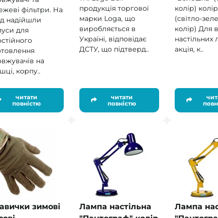
продукція торгової
колір) колі
жеві фільтри. На
марки Loga, що
(світло-зел
ад надійшли
виробляється в
колір) Для в
пуси для
Україні, відповідає
настільних 
стійного
ДСТУ, що підтверд..
акція, к..
отовлення
овжувачів на
шці, корпу..
читати
читати
чит
повністю
повністю
повн
авички зимові
Лампа настільна
Лампа нас