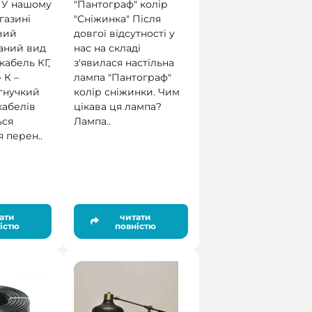
 У нашому
"Пантограф" колір
газині
"Сніжинка" Після
вий
довгої відсутності у
ваний вид
нас на складі
кабель КГ,
з'явилася настільна
 К –
лампа "Пантограф"
 гнучкий
колір сніжинки. Чим
кабелів
цікава ця лампа?
ься
Лампа..
 перен..
ати
читати
істю
повністю