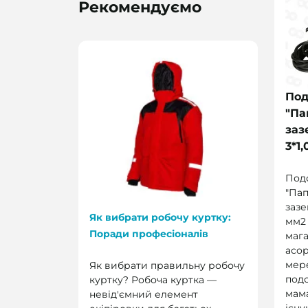
Рекомендуємо
Под
"Па
заз
3*1
Под
"Пап
зазе
Як вибрати робочу куртку:
мм2
Поради професіоналів
мага
асо
мер
Як вибрати правильну робочу
подо
куртку? Робоча куртка —
мам
невід'ємний елемент