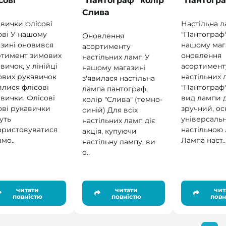
сові
"Пантограф" колір
"Пантогр
Слива
вички флісові
Настільна л
ові У нашому
"Пантограф"
Оновлення
зині оновився
нашому маг
асортименту
ртимент зимових
оновлення
настільних ламп У
вичок, у лінійці
асортимент
нашому магазині
ових рукавичок
настільних 
з'явилася настільна
илися флісові
"Пантограф
лампа пантограф,
вички. Флісові
вид лампи 
колір "Слива" (темно-
ові рукавички
зручний, ос
синій) Для всіх
уть
універсаль
настільних ламп діє
ористовуватися
настільною
акція, купуючи
амо..
Лампа наст..
настільну лампу, ви
о..
читати
читати
чит
повністю
повністю
повн