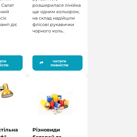
р Салат
розширилася лінійка
ений
ще одним кольором,
сіх
на склад надійшли
ламп діє
флісові рукавички
чорного коль..
ати
читати
істю
повністю
тільна
Різновиди