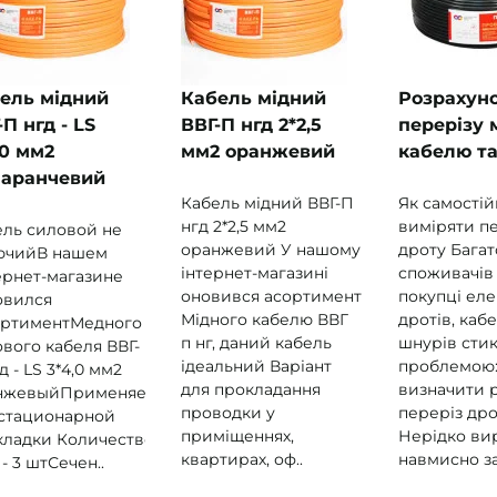
ель мідний
Кабель мідний
Розрахун
-П нгд - LS
ВВГ-П нгд 2*2,5
перерізу 
,0 мм2
мм2 оранжевий
кабелю та
аранчевий
Кабель мідний ВВГ-П
Як самостій
нгд 2*2,5 мм2
виміряти п
ель силовой не
оранжевий У нашому
дроту Багат
ючийВ нашем
інтернет-магазині
споживачів
ернет-магазине
оновився асортимент
покупці ел
овился
Мідного кабелю ВВГ
дротів, кабе
ортиментМедного
п нг, даний кабель
шнурів стик
вого кабеля ВВГ-
ідеальний Варіант
проблемою:
д - LS 3*4,0 мм2
для прокладання
визначити 
нжевыйПрименяется
проводки у
переріз дро
 стационарной
приміщеннях,
Нерідко ви
кладки Количество
квартирах, оф..
навмисно за
- 3 штСечен..