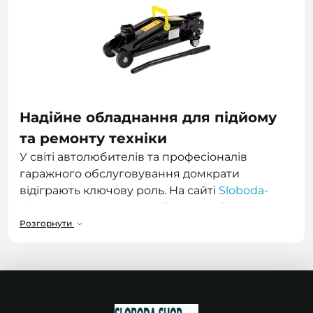
Надійне обладнання для підйому
та ремонту техніки
У світі автолюбителів та професіоналів
гаражного обслуговування домкрати
відіграють ключову роль. На сайті
Sloboda-
shop.com
представлений широкий
асортимент інструментів для підйому авто. Тут
Розгорнути
ви можете купити механічний, гідравлічний,
пляшковий, підкатний, низькопрофільний або
ромбовидний домкрат з вантажопідйомністю
від 2т до 20т. Це дозволяє обрати
автомобільний підйомник за доступною