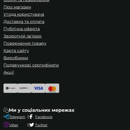
пляшковий автопідйомник підходить для
Про магазин
вантажів до 20т. Підкатний автопідйомник
Угода користувача
зручний у гаражі, а низькопрофільний
Доставка та оплата
підйомник – для машин з низьким кліренсом.
Публічна оферта
Використання домкрата вимагає дотримання
Зворотній зв’язок
техніки безпеки. Для інших видів ремонту
Повернення товару
рекомендуємо ознайомитися з категорією
Карта сайту
автоінструмент та обладнання
.
Виробники
Подарункові сертифікати
Акції
Ми у соціальних мережах
Telegram
Facebook
Viber
Twitter