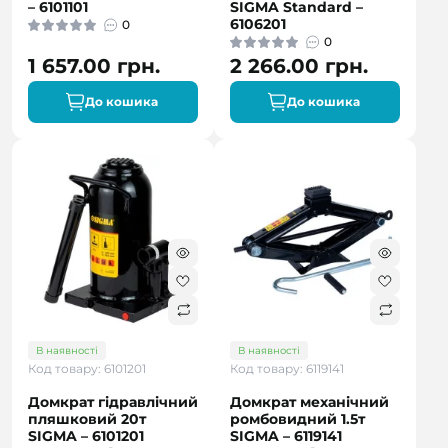
– 6101101
SIGMA Standard –
6106201
0
0
1 657.00 грн.
2 266.00 грн.
До кошика
До кошика
В наявності
В наявності
Код товару: 6101201
Код товару: 6119141
Домкрат гідравлічний
Домкрат механічний
пляшковий 20т
ромбовидний 1.5т
SIGMA – 6101201
SIGMA – 6119141